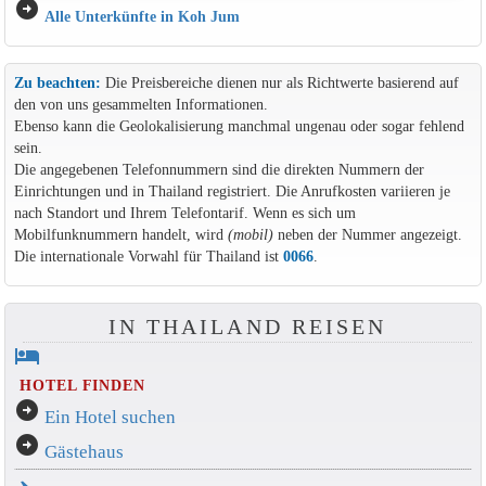
arrow_circle_right
Alle Unterkünfte in Koh Jum
Zu beachten:
Die Preisbereiche dienen nur als Richtwerte basierend auf
den von uns gesammelten Informationen.
Ebenso kann die Geolokalisierung manchmal ungenau oder sogar fehlend
sein.
Die angegebenen Telefonnummern sind die direkten Nummern der
Einrichtungen und in Thailand registriert. Die Anrufkosten variieren je
nach Standort und Ihrem Telefontarif. Wenn es sich um
Mobilfunknummern handelt, wird
(mobil)
neben der Nummer angezeigt.
Die internationale Vorwahl für Thailand ist
0066
.
IN THAILAND REISEN
hotel
HOTEL FINDEN
arrow_circle_right
Ein Hotel suchen
arrow_circle_right
Gästehaus