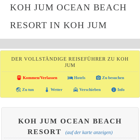
KOH JUM OCEAN BEACH
RESORT IN KOH JUM
DER VOLLSTÄNDIGE REISEFÜHRER ZU KOH
JUM
directions_transit
local_hotel
photo_camera
Kommen/Verlassen
Hotels
Zu besuchen
travel_explore
thermostat
local_taxi
info
Zu tun
Wetter
Verschieben
Info
KOH JUM OCEAN BEACH
RESORT
(auf der karte anzeigen)