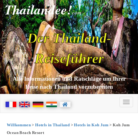
Thailandee!
com
Der Thailand-
Reiseführer
Alle Informationen und Ratschläge um Ihrer
Reise nach Thailand vorzubereiten
Willkommen
>
Hotels in Thailand
>
Hotels in Koh Jum
> Koh Jum
Ocean Beach Resort