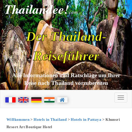
Thailandee!
com
Der Thailand-
Reiseführer
Alle Informationen und Ratschläge um Ihrer
Reise nach Thailand vorzubereiten
Willkommen
>
Hotels in Thailand
>
Hotels in Pattaya
> Khunsri
Resort Art Boutique Hotel