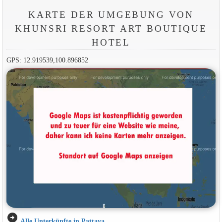
KARTE DER UMGEBUNG VON
KHUNSRI RESORT ART BOUTIQUE
HOTEL
GPS: 12.919539,100.896852
arrow_circle_right
Alle Unterkünfte in Pattaya