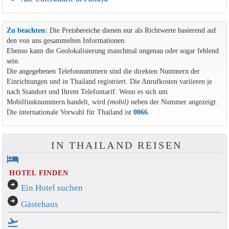
Zu beachten:
Die Preisbereiche dienen nur als Richtwerte basierend auf
den von uns gesammelten Informationen.
Ebenso kann die Geolokalisierung manchmal ungenau oder sogar fehlend
sein.
Die angegebenen Telefonnummern sind die direkten Nummern der
Einrichtungen und in Thailand registriert. Die Anrufkosten variieren je
nach Standort und Ihrem Telefontarif. Wenn es sich um
Mobilfunknummern handelt, wird
(mobil)
neben der Nummer angezeigt.
Die internationale Vorwahl für Thailand ist
0066
.
IN THAILAND REISEN
hotel
HOTEL FINDEN
arrow_circle_right
Ein Hotel suchen
arrow_circle_right
Gästehaus
flight_takeoff