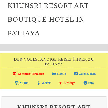
KHUNSRI RESORT ART
BOUTIQUE HOTEL IN
PATTAYA
DER VOLLSTÄNDIGE REISEFÜHRER ZU
PATTAYA
directions_transit
local_hotel
photo_camera
Kommen/Verlassen
Hotels
Zu besuchen
travel_explore
thermostat
hiking
info
Zu tun
Wetter
Ausflüge
Info
KHUNSRI RESORT ART