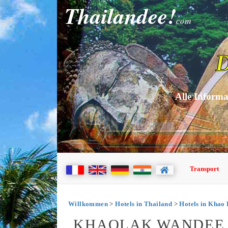
Thailandee!
com
D
Alle Informa
Transport
Willkommen
>
Hotels in Thailand
>
Hotels in Khao
KHAOLAK WANDEE 