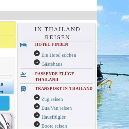
IN THAILAND
REISEN
hotel
HOTEL FINDEN
arrow_circle_right
Ein Hotel suchen
arrow_circle_right
Gästehaus
flight_takeoff
PASSENDE FLÜGE
THAILAND
10
directions_bus_filled
TRANSPORT IN THAILAND
en
arrow_circle_right
Zug reisen
arrow_circle_right
Bus/Van reisen
arrow_circle_right
Hausflügler
arrow_circle_right
Boote reisen