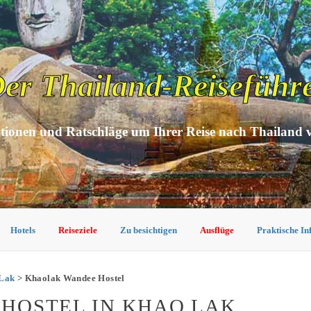
er Thailand-Reiseführ
tionen und Ratschläge um Ihrer Reise nach Thailand 
Hotels
Reiseziele
Zu besichtigen
Ausflüge
Praktische I
 Lak
> Khaolak Wandee Hostel
HOSTEL IN KHAO LAK