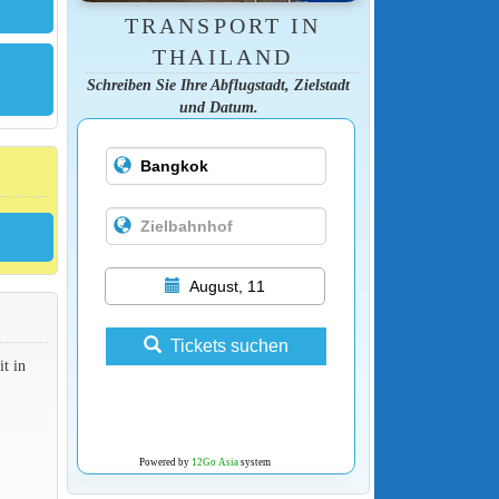
TRANSPORT IN
THAILAND
Schreiben Sie Ihre Abflugstadt, Zielstadt
und Datum.
August, 11
Tickets suchen
t in
Powered by
12Go Asia
system