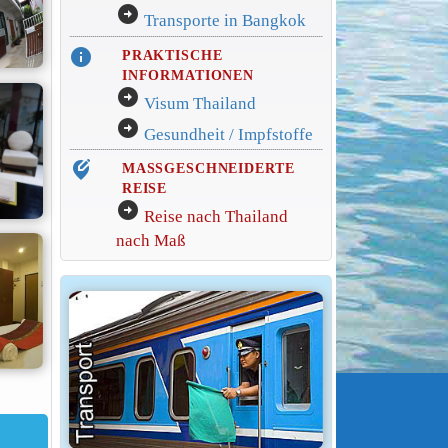
arrow_circle_right
Transporte in Bangkok
info
PRAKTISCHE
INFORMATIONEN
arrow_circle_right
Visum Thailand
arrow_circle_right
Gesundheit / Impfstoffe
edit_location_alt
MASSGESCHNEIDERTE
REISE
arrow_circle_right
Reise nach Thailand
nach Maß