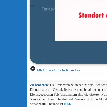
arrow_circle_right
Alle Unterkünfte in Khao Lak
Zu beachten:
Die Preisbereiche dienen nur als Richtwer
Ebenso kann die Geolokalisierung manchmal ungenau ode
Die angegebenen Telefonnummern sind die direkten Numme
Standort und Ihrem Telefontarif. Wenn es sich um Mob
Vorwahl für Thailand ist
0066
.