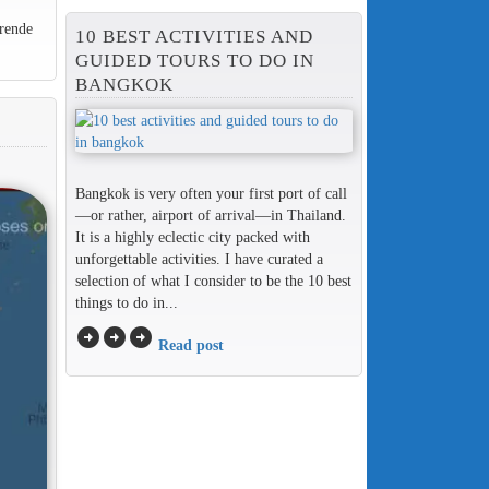
rende
10 BEST ACTIVITIES AND
GUIDED TOURS TO DO IN
BANGKOK
Bangkok is very often your first port of call
—or rather, airport of arrival—in Thailand.
It is a highly eclectic city packed with
unforgettable activities. I have curated a
selection of what I consider to be the 10 best
things to do in...
arrow_circle_right
arrow_circle_right
arrow_circle_right
Read post