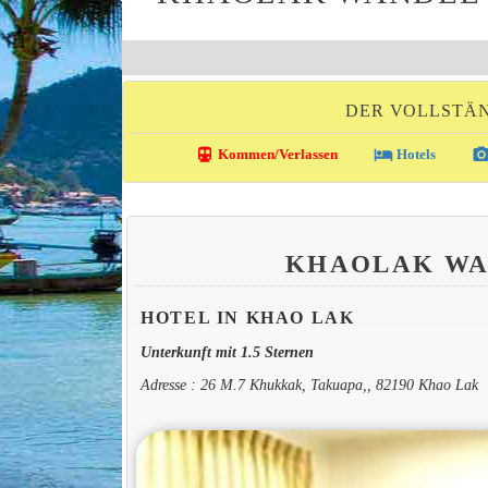
DER VOLLSTÄN
directions_transit
local_hotel
photo_came
Kommen/Verlassen
Hotels
KHAOLAK WA
HOTEL IN KHAO LAK
Unterkunft mit 1.5 Sternen
Adresse : 26 M.7 Khukkak, Takuapa,, 82190 Khao Lak