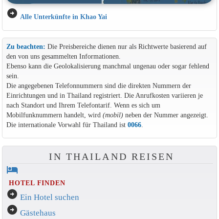
arrow_circle_right
Alle Unterkünfte in Khao Yai
Zu beachten:
Die Preisbereiche dienen nur als Richtwerte basierend auf
den von uns gesammelten Informationen.
Ebenso kann die Geolokalisierung manchmal ungenau oder sogar fehlend
sein.
Die angegebenen Telefonnummern sind die direkten Nummern der
Einrichtungen und in Thailand registriert. Die Anrufkosten variieren je
nach Standort und Ihrem Telefontarif. Wenn es sich um
Mobilfunknummern handelt, wird
(mobil)
neben der Nummer angezeigt.
Die internationale Vorwahl für Thailand ist
0066
.
IN THAILAND REISEN
hotel
HOTEL FINDEN
arrow_circle_right
Ein Hotel suchen
arrow_circle_right
Gästehaus