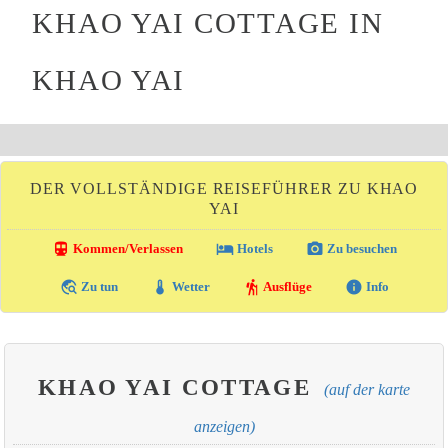
KHAO YAI COTTAGE IN
KHAO YAI
DER VOLLSTÄNDIGE REISEFÜHRER ZU KHAO
YAI
directions_transit
local_hotel
photo_camera
Kommen/Verlassen
Hotels
Zu besuchen
travel_explore
thermostat
hiking
info
Zu tun
Wetter
Ausflüge
Info
KHAO YAI COTTAGE
(auf der karte
anzeigen)