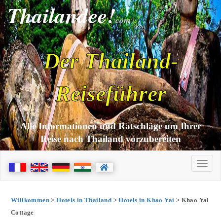
Thailandee!
com
Der Thailand-
Reiseführer
Alle Informationen und Ratschläge um Ihrer
Reise nach Thailand vorzubereiten
Willkommen
>
Hotels in Thailand
>
Hotels in Khao Yai
> Khao Yai
Cottage