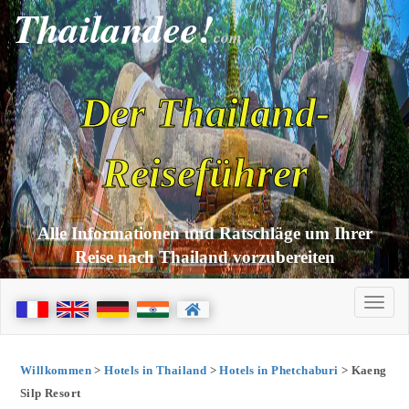
Thailandee!
com
Der Thailand-
Reiseführer
Alle Informationen und Ratschläge um Ihrer
Reise nach Thailand vorzubereiten
Willkommen
>
Hotels in Thailand
>
Hotels in Phetchaburi
> Kaeng
Silp Resort