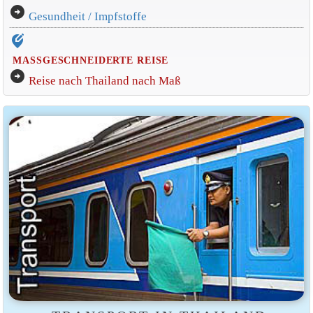
arrow_circle_right
Gesundheit / Impfstoffe
edit_location_alt
MASSGESCHNEIDERTE REISE
arrow_circle_right
Reise nach Thailand nach Maß