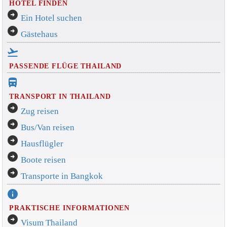
HOTEL FINDEN
arrow_circle_right
Ein Hotel suchen
arrow_circle_right
Gästehaus
flight_takeoff
PASSENDE FLÜGE THAILAND
directions_bus_filled
TRANSPORT IN THAILAND
arrow_circle_right
Zug reisen
arrow_circle_right
Bus/Van reisen
arrow_circle_right
Hausflügler
arrow_circle_right
Boote reisen
arrow_circle_right
Transporte in Bangkok
info
PRAKTISCHE INFORMATIONEN
arrow_circle_right
Visum Thailand