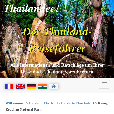
Thailandee!
com
Der Thailand-
Reiseführer
Alle Informationen und Ratschläge um Ihrer
Reise nach Thailand vorzubereiten
Willkommen
>
Hotels in Thailand
>
Hotels in Phetchaburi
> Kaeng
Krachan National Park