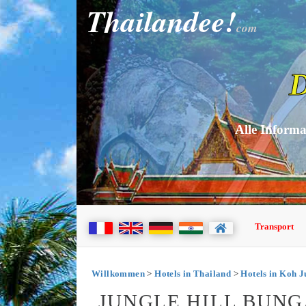
Thailandee!
com
D
Alle Informa
Transport
Willkommen
>
Hotels in Thailand
>
Hotels in Koh 
JUNGLE HILL BUNG