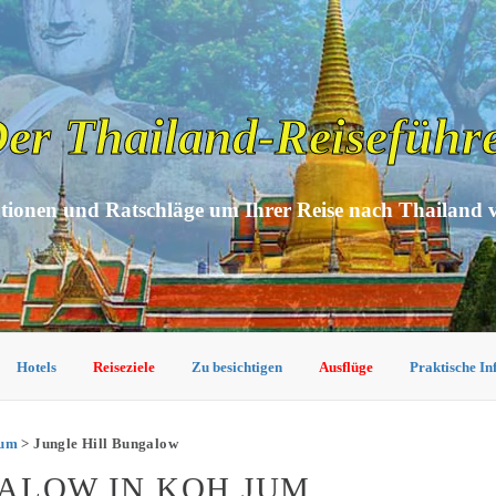
er Thailand-Reiseführ
tionen und Ratschläge um Ihrer Reise nach Thailand 
Hotels
Reiseziele
Zu besichtigen
Ausflüge
Praktische I
Jum
> Jungle Hill Bungalow
ALOW IN KOH JUM