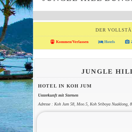
DER VOLLSTÄ
directions_transit
local_hotel
photo_camera
Kommen/Verlassen
Hotels
Z
JUNGLE HI
HOTEL IN KOH JUM
Unterkunft mit Sternen
Adresse : Koh Jum 58, Moo.5, Koh Sriboya Nuaklong, 