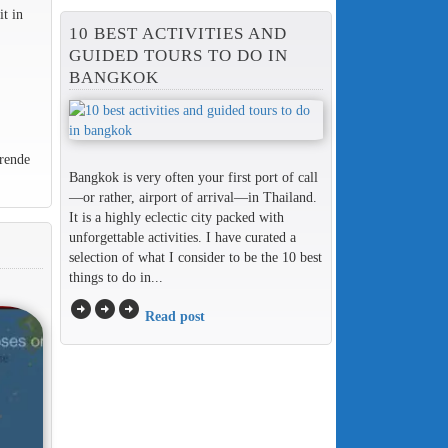
t in
10 BEST ACTIVITIES AND
GUIDED TOURS TO DO IN
BANGKOK
rende
Bangkok is very often your first port of call
—or rather, airport of arrival—in Thailand.
It is a highly eclectic city packed with
unforgettable activities. I have curated a
selection of what I consider to be the 10 best
things to do in...
arrow_circle_right
arrow_circle_right
arrow_circle_right
Read post