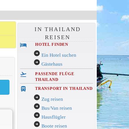
IN THAILAND
REISEN
hotel
HOTEL FINDEN
arrow_circle_right
Ein Hotel suchen
arrow_circle_right
Gästehaus
flight_takeoff
PASSENDE FLÜGE
THAILAND
directions_bus_filled
TRANSPORT IN THAILAND
arrow_circle_right
Zug reisen
arrow_circle_right
Bus/Van reisen
arrow_circle_right
Hausflügler
arrow_circle_right
Boote reisen