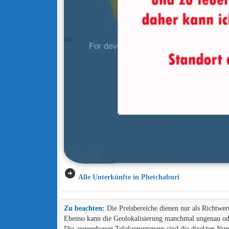
arrow_circle_right
Alle Unterkünfte in Phetchaburi
Zu beachten:
Die Preisbereiche dienen nur als Richtwer
Ebenso kann die Geolokalisierung manchmal ungenau ode
Die angegebenen Telefonnummern sind die direkten Numme