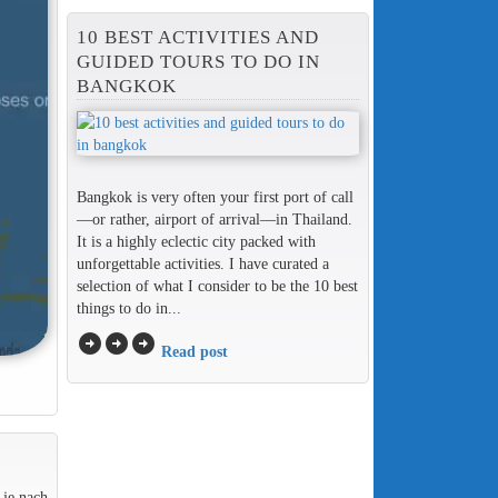
10 BEST ACTIVITIES AND
GUIDED TOURS TO DO IN
BANGKOK
Bangkok is very often your first port of call
—or rather, airport of arrival—in Thailand.
It is a highly eclectic city packed with
unforgettable activities. I have curated a
selection of what I consider to be the 10 best
things to do in...
arrow_circle_right
arrow_circle_right
arrow_circle_right
Read post
 je nach