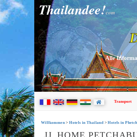
Thailandee!
com
D
Alle Informa
Transport
Willkommen
>
Hotels in Thailand
>
Hotels in Phetc
JJ. HOME PETCHAB