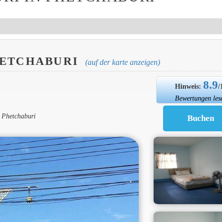
PETCHABURI
(auf der karte anzeigen)
8.9
Hinweis:
/
Bewertungen les
0 Phetchaburi