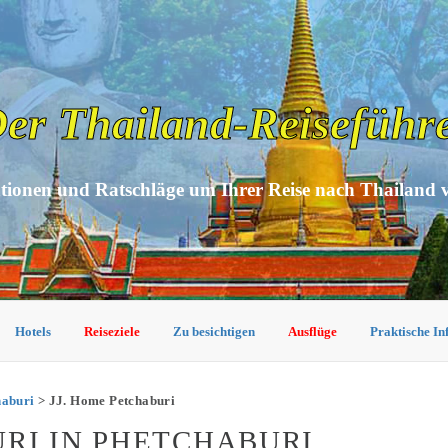
er Thailand-Reiseführ
tionen und Ratschläge um Ihrer Reise nach Thailand 
Hotels
Reiseziele
Zu besichtigen
Ausflüge
Praktische I
haburi
> JJ. Home Petchaburi
URI IN PHETCHABURI