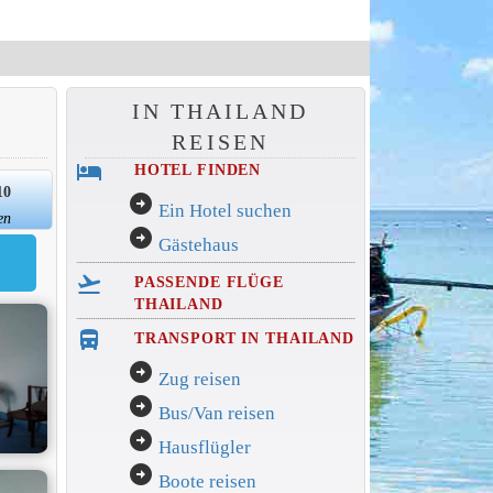
IN THAILAND
REISEN
hotel
HOTEL FINDEN
10
arrow_circle_right
Ein Hotel suchen
en
arrow_circle_right
Gästehaus
flight_takeoff
PASSENDE FLÜGE
THAILAND
directions_bus_filled
TRANSPORT IN THAILAND
arrow_circle_right
Zug reisen
arrow_circle_right
Bus/Van reisen
arrow_circle_right
Hausflügler
arrow_circle_right
Boote reisen