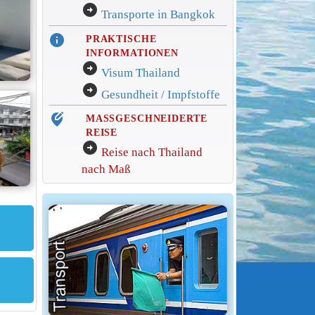
arrow_circle_right
Transporte in Bangkok
info
PRAKTISCHE
INFORMATIONEN
arrow_circle_right
Visum Thailand
arrow_circle_right
Gesundheit / Impfstoffe
edit_location_alt
MASSGESCHNEIDERTE
REISE
arrow_circle_right
Reise nach Thailand
nach Maß