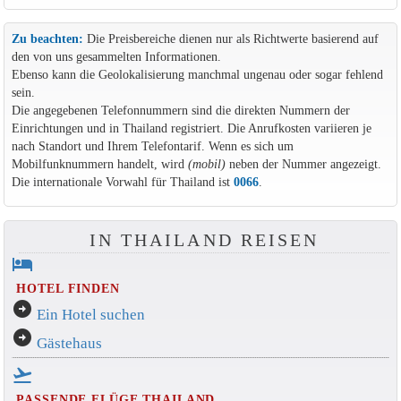
Zu beachten:
Die Preisbereiche dienen nur als Richtwerte basierend auf
den von uns gesammelten Informationen.
Ebenso kann die Geolokalisierung manchmal ungenau oder sogar fehlend
sein.
Die angegebenen Telefonnummern sind die direkten Nummern der
Einrichtungen und in Thailand registriert. Die Anrufkosten variieren je
nach Standort und Ihrem Telefontarif. Wenn es sich um
Mobilfunknummern handelt, wird
(mobil)
neben der Nummer angezeigt.
Die internationale Vorwahl für Thailand ist
0066
.
IN THAILAND REISEN
hotel
HOTEL FINDEN
arrow_circle_right
Ein Hotel suchen
arrow_circle_right
Gästehaus
flight_takeoff
PASSENDE FLÜGE THAILAND