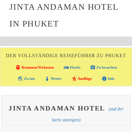
JINTA ANDAMAN HOTEL
IN PHUKET
DER VOLLSTÄNDIGE REISEFÜHRER ZU PHUKET
directions_transit
local_hotel
photo_camera
Kommen/Verlassen
Hotels
Zu besuchen
travel_explore
thermostat
hiking
info
Zu tun
Wetter
Ausflüge
Info
JINTA ANDAMAN HOTEL
(auf der
karte anzeigen)