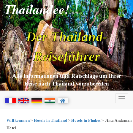
Thailandee!
com
Der Thailand-
Reiseführer
Alle Informationen und Ratschläge um Ihrer
Reise nach Thailand vorzubereiten
Willkommen
>
Hotels in Thailand
>
Hotels in Phuket
> Jinta Andaman
Hotel