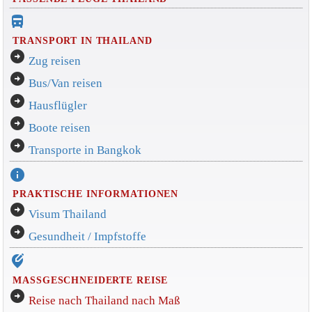
directions_bus_filled
TRANSPORT IN THAILAND
arrow_circle_right
Zug reisen
arrow_circle_right
Bus/Van reisen
arrow_circle_right
Hausflügler
arrow_circle_right
Boote reisen
arrow_circle_right
Transporte in Bangkok
info
PRAKTISCHE INFORMATIONEN
arrow_circle_right
Visum Thailand
arrow_circle_right
Gesundheit / Impfstoffe
edit_location_alt
MASSGESCHNEIDERTE REISE
arrow_circle_right
Reise nach Thailand nach Maß