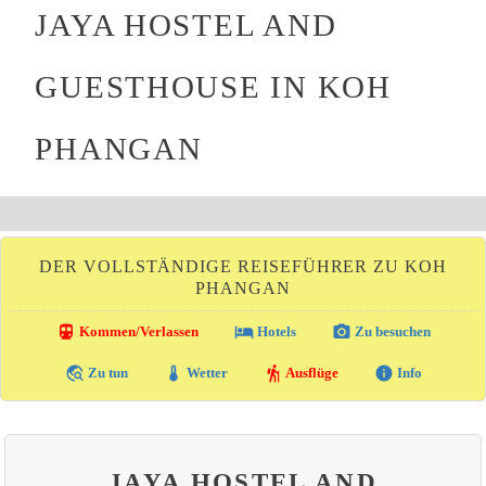
JAYA HOSTEL AND
GUESTHOUSE IN KOH
PHANGAN
DER VOLLSTÄNDIGE REISEFÜHRER ZU KOH
PHANGAN
directions_transit
local_hotel
photo_camera
Kommen/Verlassen
Hotels
Zu besuchen
travel_explore
thermostat
hiking
info
Zu tun
Wetter
Ausflüge
Info
JAYA HOSTEL AND