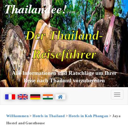
Thailandee!
com
Der Thailand-
Reiseführer
Alle Informationen und Ratschläge um Ihrer
Reise nach Thailand vorzubereiten
Willkommen
>
Hotels in Thailand
>
Hotels in Koh Phangan
> Jaya
Hostel and Guesthouse