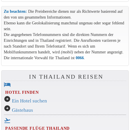
Zu beachten:
Die Preisbereiche dienen nur als Richtwerte basierend auf
den von uns gesammelten Informationen.
Ebenso kann die Geolokalisierung manchmal ungenau oder sogar fehlend
sein.
Die angegebenen Telefonnummern sind die direkten Nummern der
Einrichtungen und in Thailand registriert. Die Anrufkosten variieren je
nach Standort und Ihrem Telefontarif. Wenn es sich um
Mobilfunknummern handelt, wird
(mobil)
neben der Nummer angezeigt.
Die internationale Vorwahl für Thailand ist
0066
.
IN THAILAND REISEN
hotel
HOTEL FINDEN
arrow_circle_right
Ein Hotel suchen
arrow_circle_right
Gästehaus
flight_takeoff
PASSENDE FLÜGE THAILAND