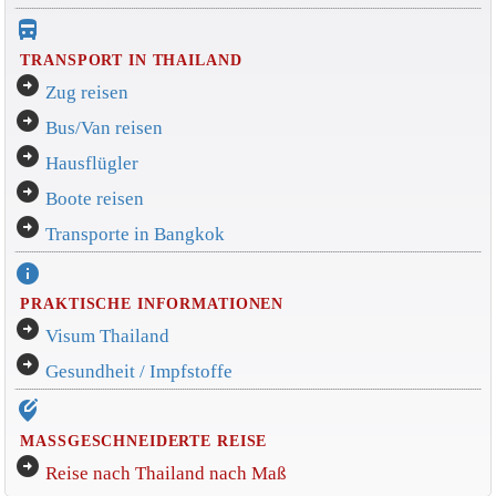
directions_bus_filled
TRANSPORT IN THAILAND
arrow_circle_right
Zug reisen
arrow_circle_right
Bus/Van reisen
arrow_circle_right
Hausflügler
arrow_circle_right
Boote reisen
arrow_circle_right
Transporte in Bangkok
info
PRAKTISCHE INFORMATIONEN
arrow_circle_right
Visum Thailand
arrow_circle_right
Gesundheit / Impfstoffe
edit_location_alt
MASSGESCHNEIDERTE REISE
arrow_circle_right
Reise nach Thailand nach Maß