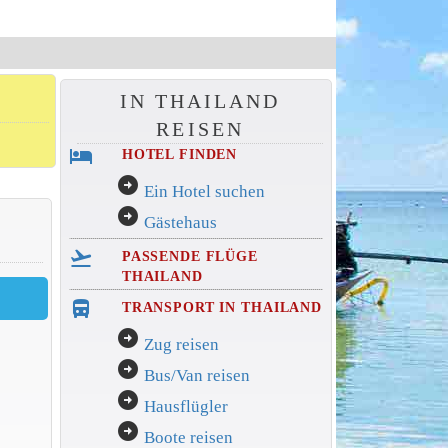
IN THAILAND
REISEN
hotel
HOTEL FINDEN
arrow_circle_right
Ein Hotel suchen
arrow_circle_right
Gästehaus
flight_takeoff
PASSENDE FLÜGE
THAILAND
directions_bus_filled
TRANSPORT IN THAILAND
arrow_circle_right
Zug reisen
arrow_circle_right
Bus/Van reisen
arrow_circle_right
Hausflügler
arrow_circle_right
Boote reisen