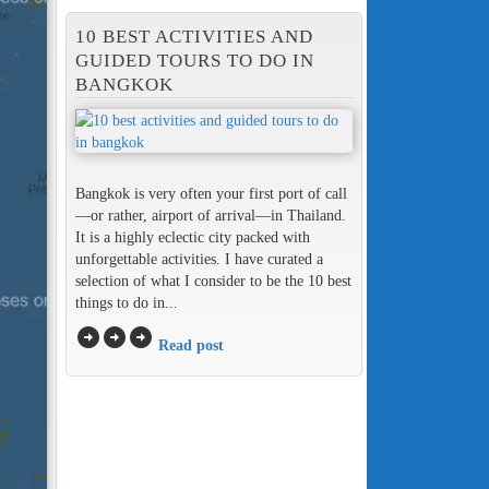
10 BEST ACTIVITIES AND
GUIDED TOURS TO DO IN
BANGKOK
Bangkok is very often your first port of call
—or rather, airport of arrival—in Thailand.
It is a highly eclectic city packed with
unforgettable activities. I have curated a
selection of what I consider to be the 10 best
things to do in...
arrow_circle_right
arrow_circle_right
arrow_circle_right
Read post