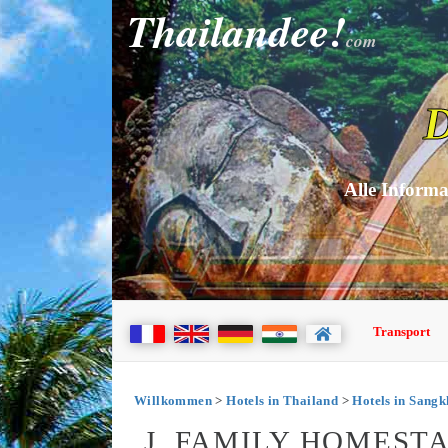
Thailandee!
com
D
Alle Informa
Transport
Willkommen
>
Hotels in Thailand
>
Hotels in Sangk
J. FAMILY HOMEST