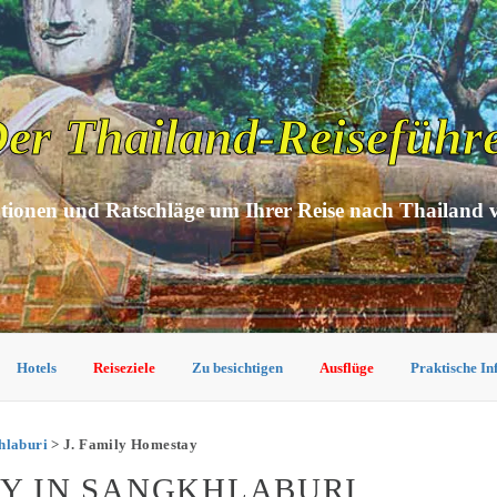
er Thailand-Reiseführ
tionen und Ratschläge um Ihrer Reise nach Thailand 
Hotels
Reiseziele
Zu besichtigen
Ausflüge
Praktische I
hlaburi
> J. Family Homestay
AY IN SANGKHLABURI