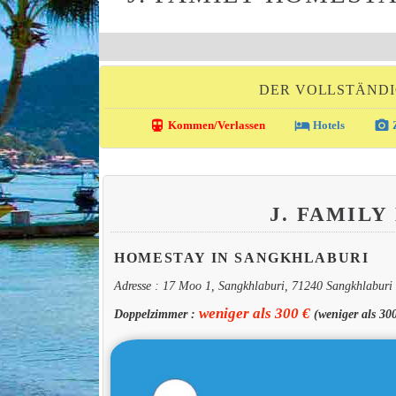
DER VOLLSTÄNDI
directions_transit
local_hotel
photo_camera
Kommen/Verlassen
Hotels
Z
J. FAMIL
HOMESTAY IN SANGKHLABURI
Adresse : 17 Moo 1, Sangkhlaburi, 71240 Sangkhlaburi
weniger als 300 €
Doppelzimmer :
(weniger als 3