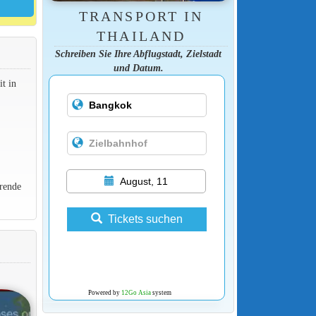
TRANSPORT IN
THAILAND
Schreiben Sie Ihre Abflugstadt, Zielstadt
und Datum.
t in
August, 11
rende
Tickets suchen
Powered by
12Go Asia
system