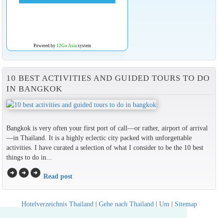
Powered by
12Go Asia
system
10 BEST ACTIVITIES AND GUIDED TOURS TO DO
IN BANGKOK
Bangkok is very often your first port of call—or rather, airport of arrival
—in Thailand. It is a highly eclectic city packed with unforgettable
activities. I have curated a selection of what I consider to be the 10 best
things to do in...
arrow_circle_right
arrow_circle_right
arrow_circle_right
Read post
Hotelverzeichnis Thailand
|
Gehe nach Thailand
|
Um
|
Sitemap
Website © Thailandee.com - 2026