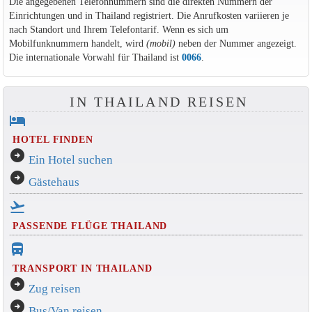
Die angegebenen Telefonnummern sind die direkten Nummern der
Einrichtungen und in Thailand registriert. Die Anrufkosten variieren je
nach Standort und Ihrem Telefontarif. Wenn es sich um
Mobilfunknummern handelt, wird
(mobil)
neben der Nummer angezeigt.
Die internationale Vorwahl für Thailand ist
0066
.
IN THAILAND REISEN
hotel
HOTEL FINDEN
arrow_circle_right
Ein Hotel suchen
arrow_circle_right
Gästehaus
flight_takeoff
PASSENDE FLÜGE THAILAND
directions_bus_filled
TRANSPORT IN THAILAND
arrow_circle_right
Zug reisen
arrow_circle_right
Bus/Van reisen