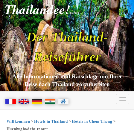
Thailandee!
com
Der Thailand-
Reiseführer
Alle Informationen und Ratschläge um Ihrer
Reise nach Thailand vorzubereiten
Willkommen
>
Hotels in Thailand
>
Hotels in Chom Thong
>
Huenhughod the resort