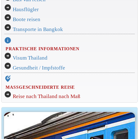
arrow_circle_right
Hausflügler
arrow_circle_right
Boote reisen
arrow_circle_right
Transporte in Bangkok
info
PRAKTISCHE INFORMATIONEN
arrow_circle_right
Visum Thailand
arrow_circle_right
Gesundheit / Impfstoffe
edit_location_alt
MASSGESCHNEIDERTE REISE
arrow_circle_right
Reise nach Thailand nach Maß