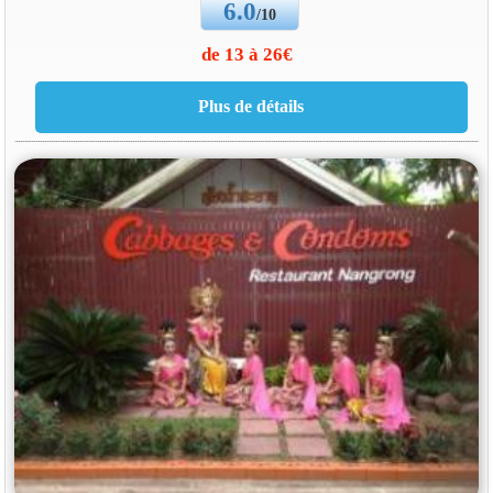
6.0
/10
de 13 à 26€