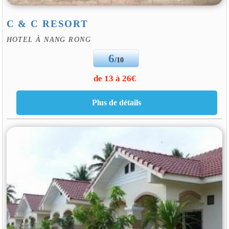
C & C RESORT
HOTEL À NANG RONG
6
/10
de 13 à 26€