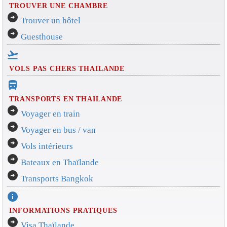
TROUVER UNE CHAMBRE
arrow_circle_right
Trouver un hôtel
arrow_circle_right
Guesthouse
flight_takeoff
VOLS PAS CHERS THAILANDE
directions_bus_filled
TRANSPORTS EN THAILANDE
arrow_circle_right
Voyager en train
arrow_circle_right
Voyager en bus / van
arrow_circle_right
Vols intérieurs
arrow_circle_right
Bateaux en Thaïlande
arrow_circle_right
Transports Bangkok
info
INFORMATIONS PRATIQUES
arrow_circle_right
Visa Thaïlande