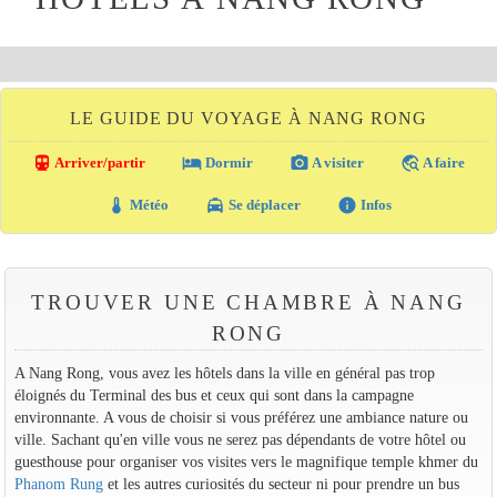
LE GUIDE DU VOYAGE À NANG RONG
directions_transit
local_hotel
photo_camera
travel_explore
Arriver/partir
Dormir
A visiter
A faire
thermostat
local_taxi
info
Météo
Se déplacer
Infos
TROUVER UNE CHAMBRE À NANG
RONG
A Nang Rong, vous avez les hôtels dans la ville en général pas trop
éloignés du Terminal des bus et ceux qui sont dans la campagne
environnante. A vous de choisir si vous préférez une ambiance nature ou
ville. Sachant qu'en ville vous ne serez pas dépendants de votre hôtel ou
guesthouse pour organiser vos visites vers le magnifique temple khmer du
Phanom Rung
et les autres curiosités du secteur ni pour prendre un bus