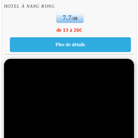
HOTEL À NANG RONG
7.7
/10
de 13 à 26€