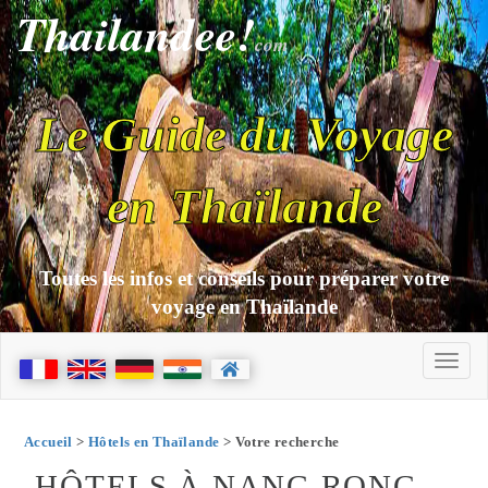
Thailandee!
com
Le Guide du Voyage
en Thaïlande
Toutes les infos et conseils pour préparer votre
voyage en Thaïlande
Accueil
>
Hôtels en Thaïlande
> Votre recherche
HÔTELS À NANG RONG