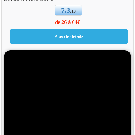
7.3
/10
de 26 à 64€