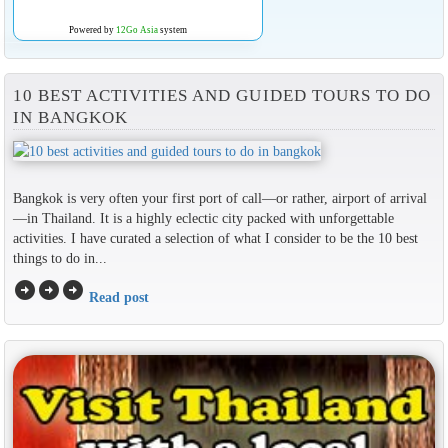
Powered by
12Go Asia
system
10 BEST ACTIVITIES AND GUIDED TOURS TO DO
IN BANGKOK
Bangkok is very often your first port of call—or rather, airport of arrival
—in Thailand. It is a highly eclectic city packed with unforgettable
activities. I have curated a selection of what I consider to be the 10 best
things to do in...
arrow_circle_right
arrow_circle_right
arrow_circle_right
Read post