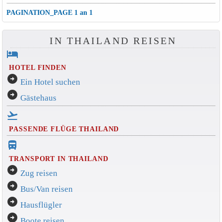
PAGINATION_PAGE 1 an 1
IN THAILAND REISEN
hotel
HOTEL FINDEN
arrow_circle_right
Ein Hotel suchen
arrow_circle_right
Gästehaus
flight_takeoff
PASSENDE FLÜGE THAILAND
directions_bus_filled
TRANSPORT IN THAILAND
arrow_circle_right
Zug reisen
arrow_circle_right
Bus/Van reisen
arrow_circle_right
Hausflügler
arrow_circle_right
Boote reisen