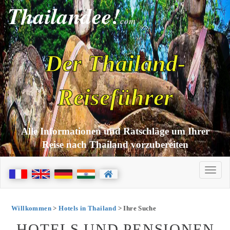
Thailandee!
com
Der Thailand-
Reiseführer
Alle Informationen und Ratschläge um Ihrer
Reise nach Thailand vorzubereiten
Willkommen
>
Hotels in Thailand
> Ihre Suche
HOTELS UND PENSIONEN