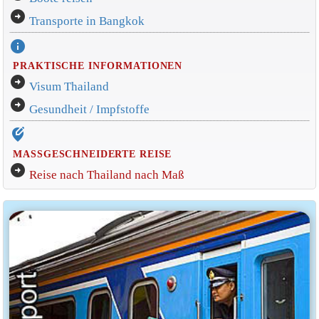
arrow_circle_right
Transporte in Bangkok
info
PRAKTISCHE INFORMATIONEN
arrow_circle_right
Visum Thailand
arrow_circle_right
Gesundheit / Impfstoffe
edit_location_alt
MASSGESCHNEIDERTE REISE
arrow_circle_right
Reise nach Thailand nach Maß