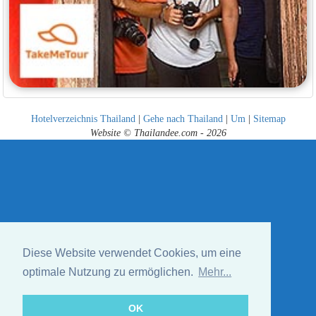
Hotelverzeichnis Thailand
|
Gehe nach Thailand
|
Um
|
Sitemap
Website © Thailandee.com - 2026
Diese Website verwendet Cookies, um eine
optimale Nutzung zu ermöglichen.
Mehr...
OK