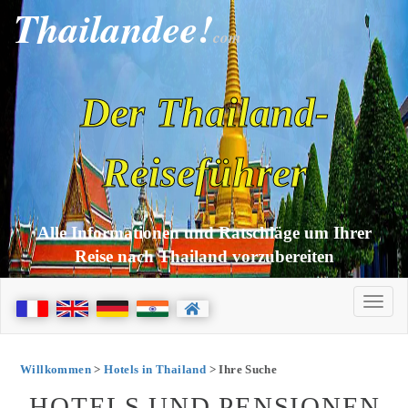
Thailandee!
com
Der Thailand-
Reiseführer
Alle Informationen und Ratschläge um Ihrer
Reise nach Thailand vorzubereiten
Willkommen
>
Hotels in Thailand
> Ihre Suche
HOTELS UND PENSIONEN