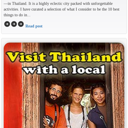
—in Thailand. It is a highly eclectic city packed with unforgettable
activities. I have curated a selection of what I consider to be the 10 best
things to do in...
arrow_circle_right
arrow_circle_right
arrow_circle_right
Read post