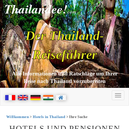
Thailandee!
com
Der Thailand-
Reiseführer
Alle Informationen und Ratschläge um Ihrer
Reise nach Thailand vorzubereiten
Willkommen
>
Hotels in Thailand
> Ihre Suche
HOTELS UND PENSIONEN