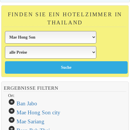
FINDEN SIE EIN HOTELZIMMER IN
THAILAND
ERGEBNISSE FILTERN
Ort:
arrow_circle_right
Ban Jabo
arrow_circle_right
Mae Hong Son city
arrow_circle_right
Mae Sariang
arrow_circle_right