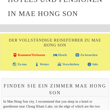
IN MAE HONG SON
DER VOLLSTÄNDIGE REISEFÜHRER ZU MAE
HONG SON
directions_transit
local_hotel
photo_camera
Kommen/Verlassen
Hotels
Zu besuchen
travel_explore
thermostat
local_taxi
info
Zu tun
Wetter
Verschieben
Info
FINDEN SIE EIN ZIMMER MAE HONG
SON
In Mae Hong Son city, I recommend that you sleep in a hotel or
guesthouse near Chong Kham Lake, on the edge of which are the two