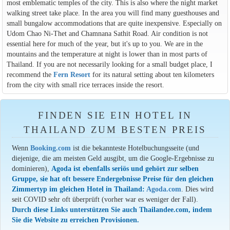
most emblematic temples of the city. This is also where the night market
walking street take place. In the area you will find many guesthouses and
small bungalow accommodations that are quite inexpensive. Especially on
Udom Chao Ni-Thet and Chamnana Sathit Road. Air condition is not
essential here for much of the year, but it's up to you. We are in the
mountains and the temperature at night is lower than in most parts of
Thailand. If you are not necessarily looking for a small budget place, I
recommend the
Fern Resort
for its natural setting about ten kilometers
from the city with small rice terraces inside the resort.
FINDEN SIE EIN HOTEL IN
THAILAND ZUM BESTEN PREIS
Wenn
Booking.com
ist die bekannteste Hotelbuchungsseite (und
diejenige, die am meisten Geld ausgibt, um die Google-Ergebnisse zu
dominieren),
Agoda ist ebenfalls seriös und gehört zur selben
Gruppe, sie hat oft bessere Endergebnisse Preise für den gleichen
Zimmertyp im gleichen Hotel in Thailand:
Agoda.com
. Dies wird
seit COVID sehr oft überprüft (vorher war es weniger der Fall).
Durch diese Links unterstützen Sie auch Thailandee.com, indem
Sie die Website zu erreichen Provisionen.