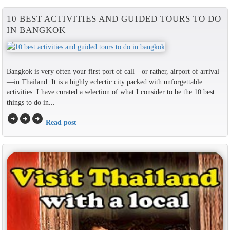
10 BEST ACTIVITIES AND GUIDED TOURS TO DO
IN BANGKOK
Bangkok is very often your first port of call—or rather, airport of arrival
—in Thailand. It is a highly eclectic city packed with unforgettable
activities. I have curated a selection of what I consider to be the 10 best
things to do in...
arrow_circle_right
arrow_circle_right
arrow_circle_right
Read post