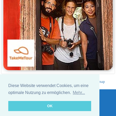
Hotelverzeichnis Thailand
|
Gehe nach Thailand
|
Um
|
Sitemap
Diese Website verwendet Cookies, um eine
Website © Thailandee.com - 2026
optimale Nutzung zu ermöglichen.
Mehr...
OK