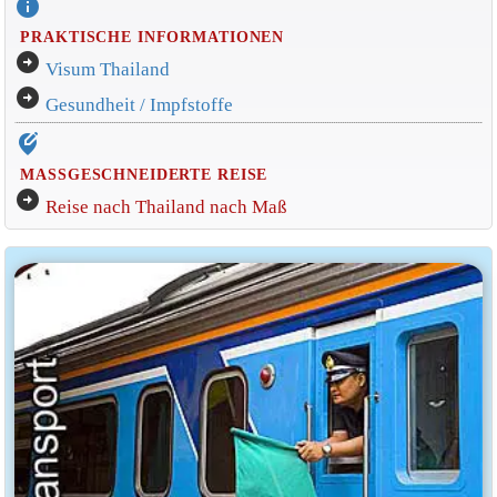
info
PRAKTISCHE INFORMATIONEN
arrow_circle_right
Visum Thailand
arrow_circle_right
Gesundheit / Impfstoffe
edit_location_alt
MASSGESCHNEIDERTE REISE
arrow_circle_right
Reise nach Thailand nach Maß