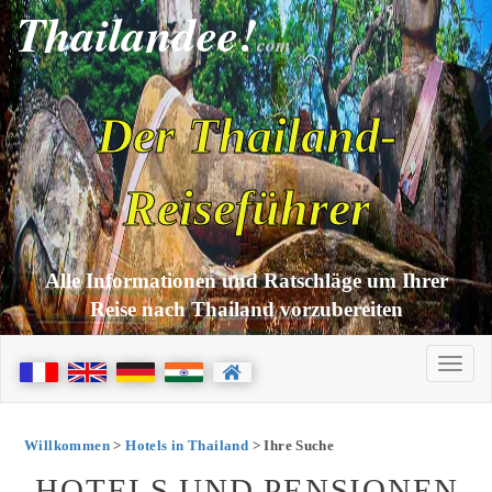
Thailandee!
com
Der Thailand-
Reiseführer
Alle Informationen und Ratschläge um Ihrer
Reise nach Thailand vorzubereiten
Willkommen
>
Hotels in Thailand
> Ihre Suche
HOTELS UND PENSIONEN