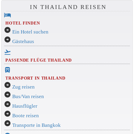
IN THAILAND REISEN
hotel
HOTEL FINDEN
arrow_circle_right
Ein Hotel suchen
arrow_circle_right
Gästehaus
flight_takeoff
PASSENDE FLÜGE THAILAND
directions_bus_filled
TRANSPORT IN THAILAND
arrow_circle_right
Zug reisen
arrow_circle_right
Bus/Van reisen
arrow_circle_right
Hausflügler
arrow_circle_right
Boote reisen
arrow_circle_right
Transporte in Bangkok