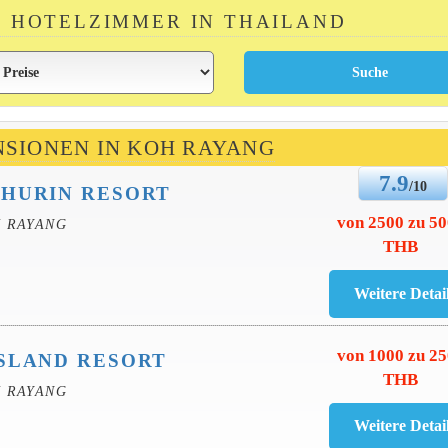
IN HOTELZIMMER IN THAILAND
NSIONEN IN KOH RAYANG
7.9
/10
PHURIN RESORT
von 2500 zu 5
H RAYANG
THB
von 1000 zu 2
SLAND RESORT
THB
H RAYANG