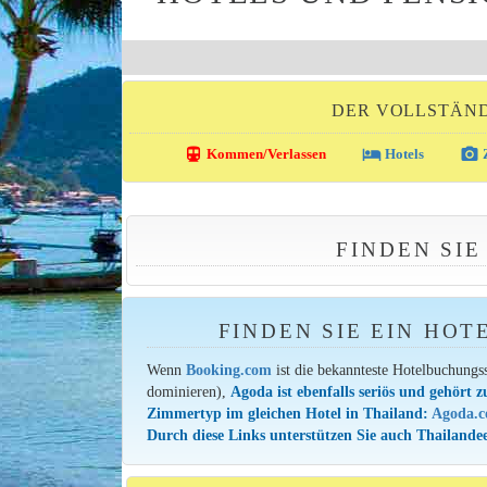
DER VOLLSTÄND
directions_transit
local_hotel
photo_camera
Kommen/Verlassen
Hotels
Z
FINDEN SI
FINDEN SIE EIN HOT
Wenn
Booking.com
ist die bekannteste Hotelbuchungs
dominieren),
Agoda ist ebenfalls seriös und gehört z
Zimmertyp im gleichen Hotel in Thailand:
Agoda.
Durch diese Links unterstützen Sie auch Thailandee