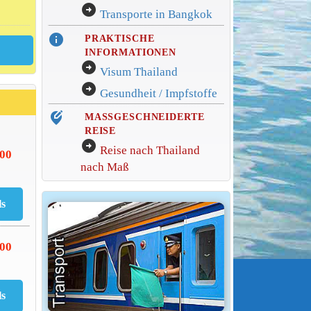
arrow_circle_right
Transporte in Bangkok
info
PRAKTISCHE
INFORMATIONEN
arrow_circle_right
Visum Thailand
arrow_circle_right
Gesundheit / Impfstoffe
edit_location_alt
MASSGESCHNEIDERTE
REISE
arrow_circle_right
Reise nach Thailand
000
nach Maß
500