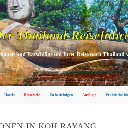
er Thailand-Reiseführ
tionen und Ratschläge um Ihrer Reise nach Thailand 
Hotels
Reiseziele
Zu besichtigen
Ausflüge
Praktische I
ONEN IN KOH RAYANG