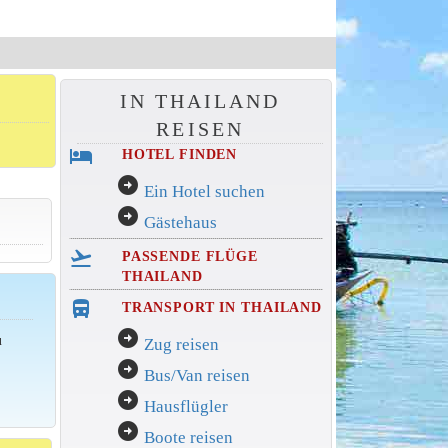
IN THAILAND
REISEN
hotel
HOTEL FINDEN
arrow_circle_right
Ein Hotel suchen
arrow_circle_right
Gästehaus
flight_takeoff
PASSENDE FLÜGE
THAILAND
directions_bus_filled
TRANSPORT IN THAILAND
arrow_circle_right
u
Zug reisen
n
arrow_circle_right
Bus/Van reisen
arrow_circle_right
Hausflügler
arrow_circle_right
Boote reisen