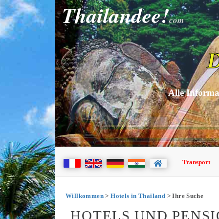
Thailandee!
com
D
Alle Informa
Transport
Willkommen
>
Hotels in Thailand
> Ihre Suche
HOTELS UND PENSI