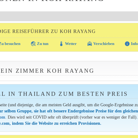
IGE REISEFÜHRER ZU KOH RAYANG
travel_explore
thermostat
local_taxi
info
u besuchen
Zu tun
Wetter
Verschieben
Info
E EIN ZIMMER KOH RAYANG
EL IN THAILAND ZUM BESTEN PREIS
seite (und diejenige, die am meisten Geld ausgibt, um die Google-Ergebnisse z
ur selben Gruppe, sie hat oft bessere Endergebnisse Preise für den gleiche
com
. Dies wird seit COVID sehr oft überprüft (vorher war es weniger der Fall).
.com, indem Sie die Website zu erreichen Provisionen.