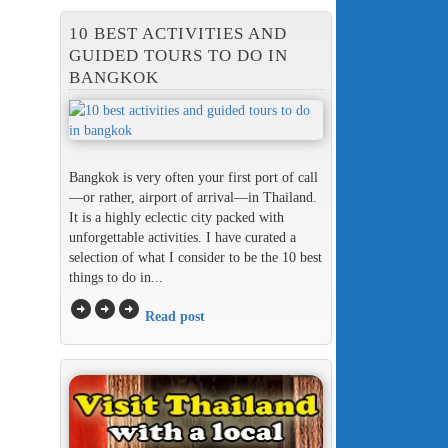
10 BEST ACTIVITIES AND
GUIDED TOURS TO DO IN
BANGKOK
Bangkok is very often your first port of call
—or rather, airport of arrival—in Thailand.
It is a highly eclectic city packed with
unforgettable activities. I have curated a
selection of what I consider to be the 10 best
things to do in...
arrow_circle_right
arrow_circle_right
arrow_circle_right
Read post