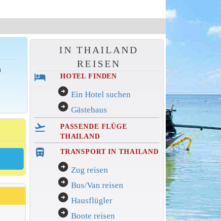
IN THAILAND
REISEN
u
hotel
HOTEL FINDEN
n
arrow_circle_right
Ein Hotel suchen
arrow_circle_right
Gästehaus
flight_takeoff
PASSENDE FLÜGE
THAILAND
directions_bus_filled
TRANSPORT IN THAILAND
arrow_circle_right
Zug reisen
arrow_circle_right
Bus/Van reisen
arrow_circle_right
Hausflügler
arrow_circle_right
Boote reisen