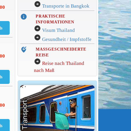
arrow_circle_right
Transporte in Bangkok
000
info
PRAKTISCHE
INFORMATIONEN
arrow_circle_right
Visum Thailand
arrow_circle_right
Gesundheit / Impfstoffe
edit_location_alt
MASSGESCHNEIDERTE
REISE
500
arrow_circle_right
Reise nach Thailand
nach Maß
500