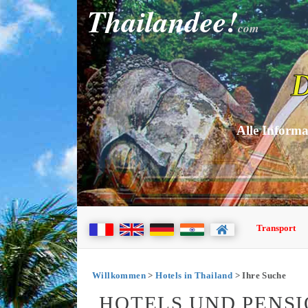
Thailandee!
com
D
Alle Informa
Transport
Willkommen
>
Hotels in Thailand
> Ihre Suche
HOTELS UND PENS