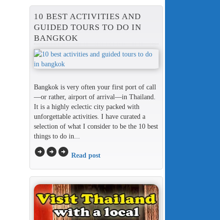
10 BEST ACTIVITIES AND
GUIDED TOURS TO DO IN
BANGKOK
Bangkok is very often your first port of call
—or rather, airport of arrival—in Thailand.
It is a highly eclectic city packed with
unforgettable activities. I have curated a
selection of what I consider to be the 10 best
things to do in...
arrow_circle_right
arrow_circle_right
arrow_circle_right
Read post