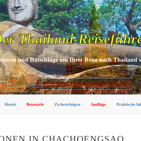
er Thailand-Reiseführ
tionen und Ratschläge um Ihrer Reise nach Thailand 
Hotels
Reiseziele
Zu besichtigen
Ausflüge
Praktische I
IONEN IN CHACHOENGSAO