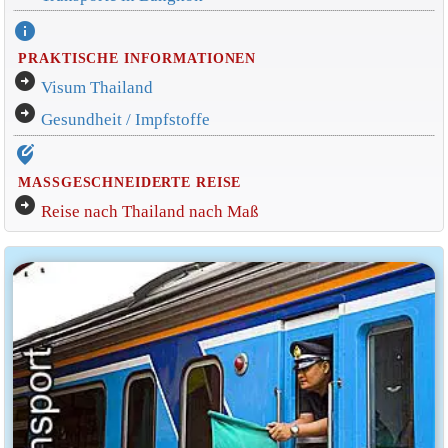
info
PRAKTISCHE INFORMATIONEN
arrow_circle_right
Visum Thailand
arrow_circle_right
Gesundheit / Impfstoffe
edit_location_alt
MASSGESCHNEIDERTE REISE
arrow_circle_right
Reise nach Thailand nach Maß