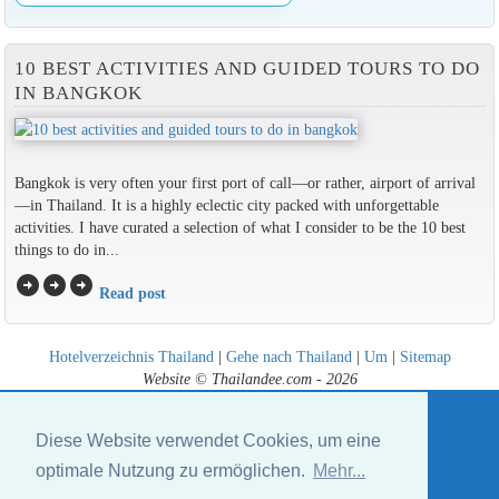
10 BEST ACTIVITIES AND GUIDED TOURS TO DO
IN BANGKOK
Bangkok is very often your first port of call—or rather, airport of arrival
—in Thailand. It is a highly eclectic city packed with unforgettable
activities. I have curated a selection of what I consider to be the 10 best
things to do in...
arrow_circle_right
arrow_circle_right
arrow_circle_right
Read post
Hotelverzeichnis Thailand
|
Gehe nach Thailand
|
Um
|
Sitemap
Website © Thailandee.com - 2026
Diese Website verwendet Cookies, um eine
optimale Nutzung zu ermöglichen.
Mehr...