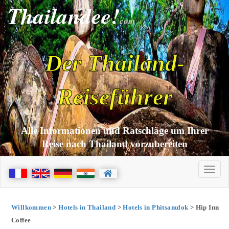
Thailandee!
com
Der Thailand-
Reiseführer
Alle Informationen und Ratschläge um Ihrer
Reise nach Thailand vorzubereiten
Willkommen
>
Hotels in Thailand
>
Hotels in Phitsanulok
> Hip Inn
Coffee