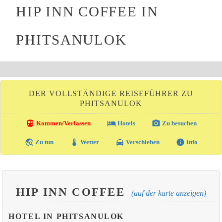
HIP INN COFFEE IN
PHITSANULOK
DER VOLLSTÄNDIGE REISEFÜHRER ZU
PHITSANULOK
directions_transit
local_hotel
photo_camera
Kommen/Verlassen
Hotels
Zu besuchen
travel_explore
thermostat
local_taxi
info
Zu tun
Wetter
Verschieben
Info
HIP INN COFFEE
(auf der karte anzeigen)
HOTEL IN PHITSANULOK