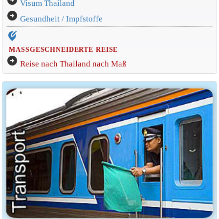
arrow_circle_right
Visum Thailand
arrow_circle_right
Gesundheit / Impfstoffe
edit_location_alt
MASSGESCHNEIDERTE REISE
arrow_circle_right
Reise nach Thailand nach Maß