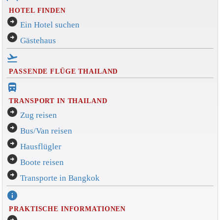
HOTEL FINDEN
arrow_circle_right
Ein Hotel suchen
arrow_circle_right
Gästehaus
flight_takeoff
PASSENDE FLÜGE THAILAND
directions_bus_filled
TRANSPORT IN THAILAND
arrow_circle_right
Zug reisen
arrow_circle_right
Bus/Van reisen
arrow_circle_right
Hausflügler
arrow_circle_right
Boote reisen
arrow_circle_right
Transporte in Bangkok
info
PRAKTISCHE INFORMATIONEN