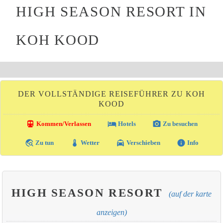
HIGH SEASON RESORT IN
KOH KOOD
DER VOLLSTÄNDIGE REISEFÜHRER ZU KOH
KOOD
directions_transit
local_hotel
photo_camera
Kommen/Verlassen
Hotels
Zu besuchen
travel_explore
thermostat
local_taxi
info
Zu tun
Wetter
Verschieben
Info
HIGH SEASON RESORT
(auf der karte
anzeigen)