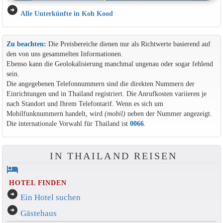
arrow_circle_right
Alle Unterkünfte in Koh Kood
Zu beachten:
Die Preisbereiche dienen nur als Richtwerte basierend auf
den von uns gesammelten Informationen.
Ebenso kann die Geolokalisierung manchmal ungenau oder sogar fehlend
sein.
Die angegebenen Telefonnummern sind die direkten Nummern der
Einrichtungen und in Thailand registriert. Die Anrufkosten variieren je
nach Standort und Ihrem Telefontarif. Wenn es sich um
Mobilfunknummern handelt, wird
(mobil)
neben der Nummer angezeigt.
Die internationale Vorwahl für Thailand ist
0066
.
IN THAILAND REISEN
hotel
HOTEL FINDEN
arrow_circle_right
Ein Hotel suchen
arrow_circle_right
Gästehaus