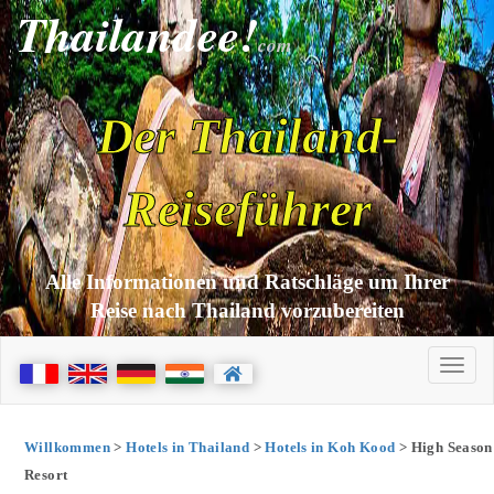
Thailandee!
com
Der Thailand-
Reiseführer
Alle Informationen und Ratschläge um Ihrer
Reise nach Thailand vorzubereiten
Willkommen
>
Hotels in Thailand
>
Hotels in Koh Kood
> High Season
Resort