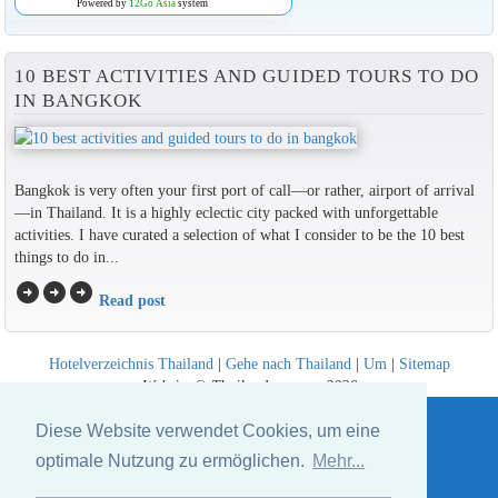
Powered by
12Go Asia
system
10 BEST ACTIVITIES AND GUIDED TOURS TO DO
IN BANGKOK
Bangkok is very often your first port of call—or rather, airport of arrival
—in Thailand. It is a highly eclectic city packed with unforgettable
activities. I have curated a selection of what I consider to be the 10 best
things to do in...
arrow_circle_right
arrow_circle_right
arrow_circle_right
Read post
Hotelverzeichnis Thailand
|
Gehe nach Thailand
|
Um
|
Sitemap
Website © Thailandee.com - 2026
Diese Website verwendet Cookies, um eine
optimale Nutzung zu ermöglichen.
Mehr...