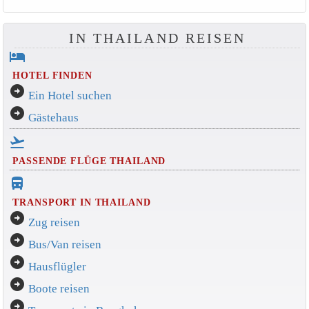
IN THAILAND REISEN
hotel
HOTEL FINDEN
arrow_circle_right
Ein Hotel suchen
arrow_circle_right
Gästehaus
flight_takeoff
PASSENDE FLÜGE THAILAND
directions_bus_filled
TRANSPORT IN THAILAND
arrow_circle_right
Zug reisen
arrow_circle_right
Bus/Van reisen
arrow_circle_right
Hausflügler
arrow_circle_right
Boote reisen
arrow_circle_right