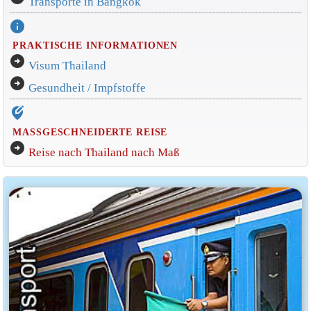
Transporte in Bangkok
info
PRAKTISCHE INFORMATIONEN
arrow_circle_right
Visum Thailand
arrow_circle_right
Gesundheit / Impfstoffe
edit_location_alt
MASSGESCHNEIDERTE REISE
arrow_circle_right
Reise nach Thailand nach Maß