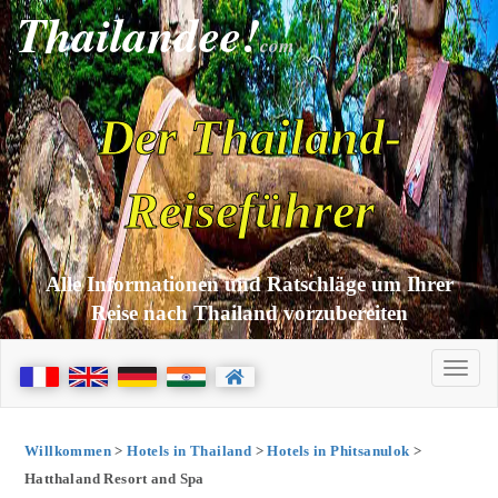
Thailandee!
com
Der Thailand-
Reiseführer
Alle Informationen und Ratschläge um Ihrer
Reise nach Thailand vorzubereiten
Willkommen
>
Hotels in Thailand
>
Hotels in Phitsanulok
>
Hatthaland Resort and Spa