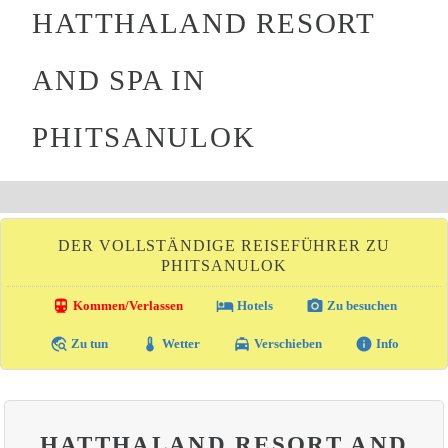
HATTHALAND RESORT
AND SPA IN
PHITSANULOK
DER VOLLSTÄNDIGE REISEFÜHRER ZU
PHITSANULOK
directions_transit
local_hotel
photo_camera
Kommen/Verlassen
Hotels
Zu besuchen
travel_explore
thermostat
local_taxi
info
Zu tun
Wetter
Verschieben
Info
HATTHALAND RESORT AND