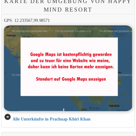
KARTE DER UMGEBUNG VON HAPPY
MIND RESORT
GPS: 12.233567,99.98571
arrow_circle_right
Alle Unterkünfte in Prachuap Khiri Khan