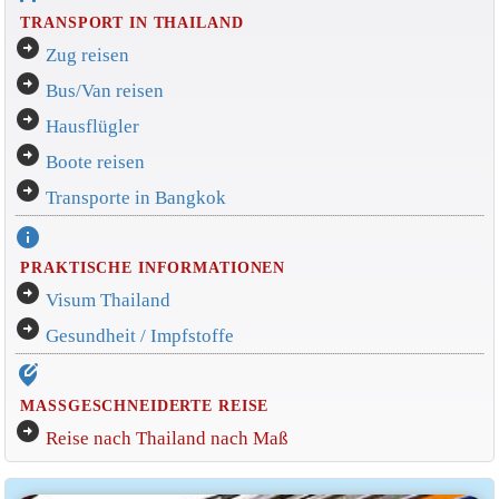
TRANSPORT IN THAILAND
arrow_circle_right
Zug reisen
arrow_circle_right
Bus/Van reisen
arrow_circle_right
Hausflügler
arrow_circle_right
Boote reisen
arrow_circle_right
Transporte in Bangkok
info
PRAKTISCHE INFORMATIONEN
arrow_circle_right
Visum Thailand
arrow_circle_right
Gesundheit / Impfstoffe
edit_location_alt
MASSGESCHNEIDERTE REISE
arrow_circle_right
Reise nach Thailand nach Maß