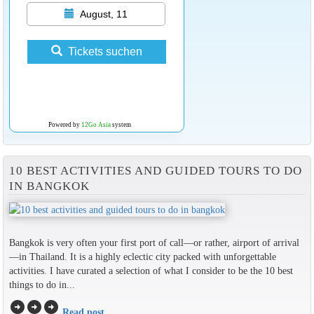
August, 11
Tickets suchen
Powered by
12Go Asia
system
10 BEST ACTIVITIES AND GUIDED TOURS TO DO
IN BANGKOK
Bangkok is very often your first port of call—or rather, airport of arrival
—in Thailand. It is a highly eclectic city packed with unforgettable
activities. I have curated a selection of what I consider to be the 10 best
things to do in...
arrow_circle_right
arrow_circle_right
arrow_circle_right
Read post