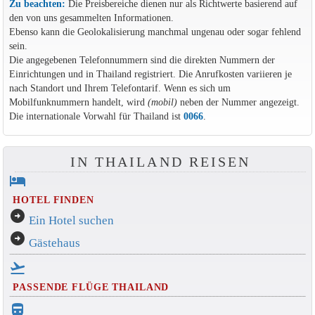
Zu beachten:
Die Preisbereiche dienen nur als Richtwerte basierend auf
den von uns gesammelten Informationen.
Ebenso kann die Geolokalisierung manchmal ungenau oder sogar fehlend
sein.
Die angegebenen Telefonnummern sind die direkten Nummern der
Einrichtungen und in Thailand registriert. Die Anrufkosten variieren je
nach Standort und Ihrem Telefontarif. Wenn es sich um
Mobilfunknummern handelt, wird
(mobil)
neben der Nummer angezeigt.
Die internationale Vorwahl für Thailand ist
0066
.
IN THAILAND REISEN
hotel
HOTEL FINDEN
arrow_circle_right
Ein Hotel suchen
arrow_circle_right
Gästehaus
flight_takeoff
PASSENDE FLÜGE THAILAND
directions_bus_filled