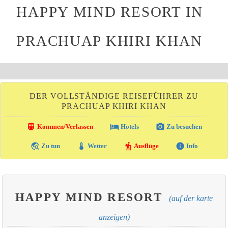
HAPPY MIND RESORT IN
PRACHUAP KHIRI KHAN
DER VOLLSTÄNDIGE REISEFÜHRER ZU
PRACHUAP KHIRI KHAN
directions_transit
local_hotel
photo_camera
Kommen/Verlassen
Hotels
Zu besuchen
travel_explore
thermostat
hiking
info
Zu tun
Wetter
Ausflüge
Info
HAPPY MIND RESORT
(auf der karte
anzeigen)