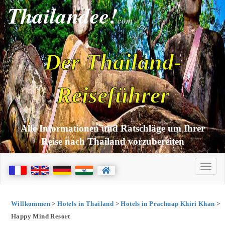
Thailandee!
com
Der Thailand-
Reiseführer
Alle Informationen und Ratschläge um Ihrer
Reise nach Thailand vorzubereiten
Willkommen
>
Hotels in Thailand
>
Hotels in Prachuap Khiri Khan
>
Happy Mind Resort