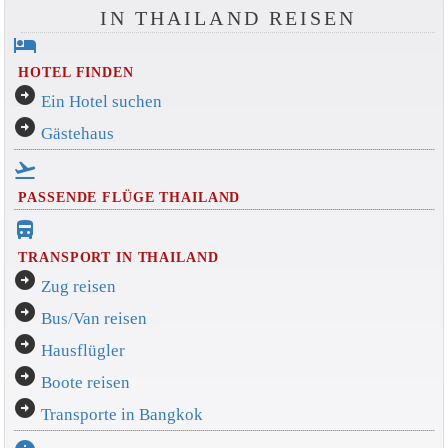
IN THAILAND REISEN
hotel
HOTEL FINDEN
arrow_circle_right
Ein Hotel suchen
arrow_circle_right
Gästehaus
flight_takeoff
PASSENDE FLÜGE THAILAND
directions_bus_filled
TRANSPORT IN THAILAND
arrow_circle_right
Zug reisen
arrow_circle_right
Bus/Van reisen
arrow_circle_right
Hausflügler
arrow_circle_right
Boote reisen
arrow_circle_right
Transporte in Bangkok