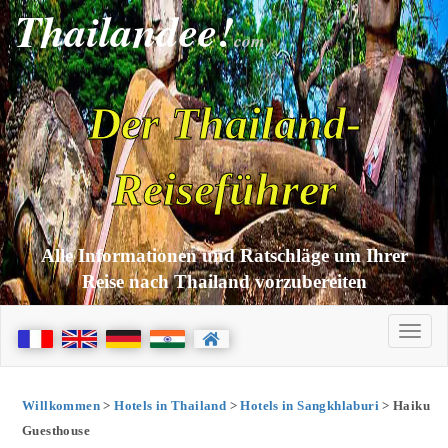
Thailandee!
com
Der Thailand-
Reiseführer
Alle Informationen und Ratschläge um Ihrer
Reise nach Thailand vorzubereiten
Willkommen
>
Hotels in Thailand
>
Hotels in Sangkhlaburi
> Haiku
Guesthouse