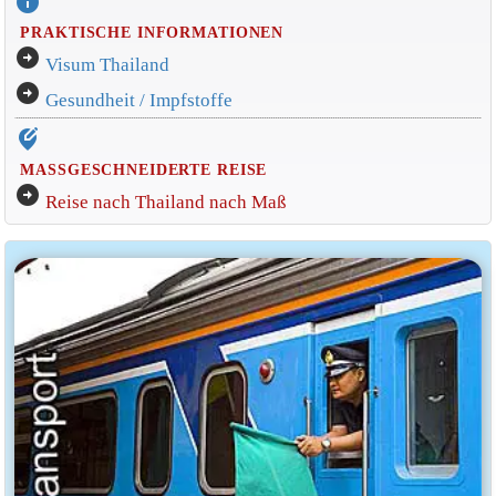
info
PRAKTISCHE INFORMATIONEN
arrow_circle_right
Visum Thailand
arrow_circle_right
Gesundheit / Impfstoffe
edit_location_alt
MASSGESCHNEIDERTE REISE
arrow_circle_right
Reise nach Thailand nach Maß