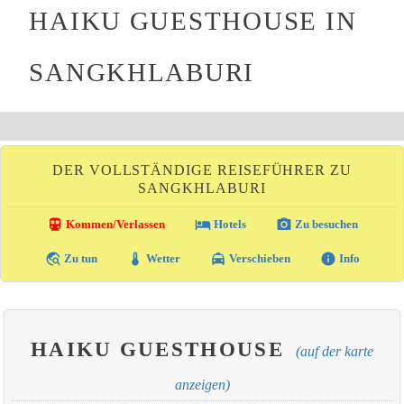
HAIKU GUESTHOUSE IN
SANGKHLABURI
DER VOLLSTÄNDIGE REISEFÜHRER ZU
SANGKHLABURI
directions_transit
local_hotel
photo_camera
Kommen/Verlassen
Hotels
Zu besuchen
travel_explore
thermostat
local_taxi
info
Zu tun
Wetter
Verschieben
Info
HAIKU GUESTHOUSE
(auf der karte
anzeigen)