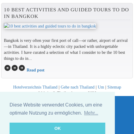
10 BEST ACTIVITIES AND GUIDED TOURS TO DO
IN BANGKOK
Bangkok is very often your first port of call—or rather, airport of arrival
—in Thailand. It is a highly eclectic city packed with unforgettable
activities. I have curated a selection of what I consider to be the 10 best
things to do in...
arrow_circle_right
arrow_circle_right
arrow_circle_right
Read post
Hotelverzeichnis Thailand
|
Gehe nach Thailand
|
Um
|
Sitemap
Website © Thailandee.com - 2026
Diese Website verwendet Cookies, um eine
optimale Nutzung zu ermöglichen.
Mehr...
OK