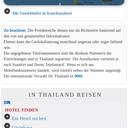
arrow_circle_right
Alle Unterkünfte in Kanchanaburi
Zu beachten:
Die Preisbereiche dienen nur als Richtwerte basierend auf
den von uns gesammelten Informationen.
Ebenso kann die Geolokalisierung manchmal ungenau oder sogar fehlend
sein.
Die angegebenen Telefonnummern sind die direkten Nummern der
Einrichtungen und in Thailand registriert. Die Anrufkosten variieren je
nach Standort und Ihrem Telefontarif. Wenn es sich um
Mobilfunknummern handelt, wird
(mobil)
neben der Nummer angezeigt.
Die internationale Vorwahl für Thailand ist
0066
.
IN THAILAND REISEN
hotel
HOTEL FINDEN
arrow_circle_right
Ein Hotel suchen
arrow_circle_right
Gästehaus