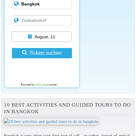
August, 11
Tickets suchen
Powered by
12Go Asia
system
10 BEST ACTIVITIES AND GUIDED TOURS TO DO
IN BANGKOK
Bangkok is very often your first port of call—or rather, airport of arrival