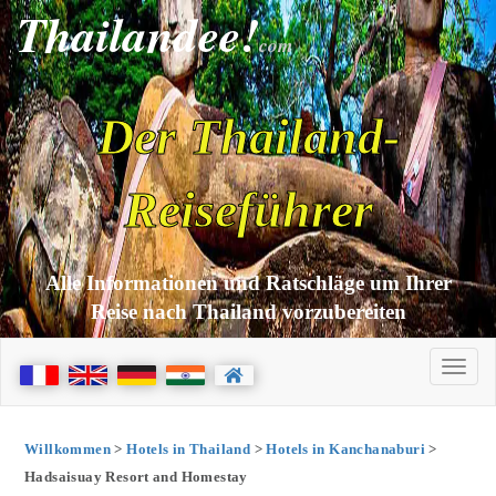
Thailandee!
com
Der Thailand-
Reiseführer
Alle Informationen und Ratschläge um Ihrer
Reise nach Thailand vorzubereiten
Willkommen
>
Hotels in Thailand
>
Hotels in Kanchanaburi
>
Hadsaisuay Resort and Homestay