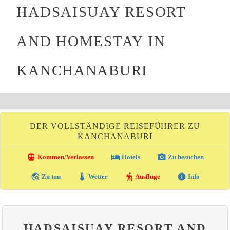
HADSAISUAY RESORT
AND HOMESTAY IN
KANCHANABURI
DER VOLLSTÄNDIGE REISEFÜHRER ZU
KANCHANABURI
directions_transit
local_hotel
photo_camera
Kommen/Verlassen
Hotels
Zu besuchen
travel_explore
thermostat
hiking
info
Zu tun
Wetter
Ausflüge
Info
HADSAISUAY RESORT AND