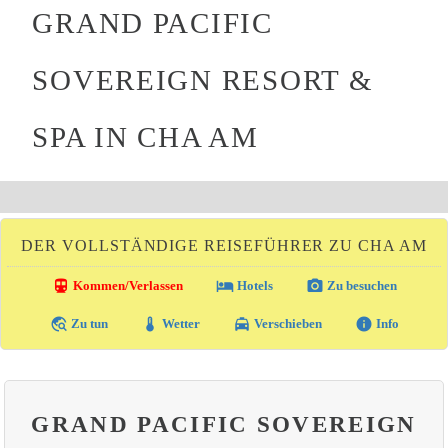
GRAND PACIFIC
SOVEREIGN RESORT &
SPA IN CHA AM
DER VOLLSTÄNDIGE REISEFÜHRER ZU CHA AM
directions_transit
local_hotel
photo_camera
Kommen/Verlassen
Hotels
Zu besuchen
travel_explore
thermostat
local_taxi
info
Zu tun
Wetter
Verschieben
Info
GRAND PACIFIC SOVEREIGN