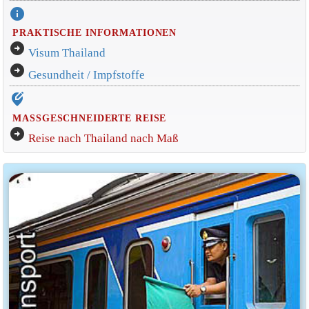
info
PRAKTISCHE INFORMATIONEN
arrow_circle_right
Visum Thailand
arrow_circle_right
Gesundheit / Impfstoffe
edit_location_alt
MASSGESCHNEIDERTE REISE
arrow_circle_right
Reise nach Thailand nach Maß