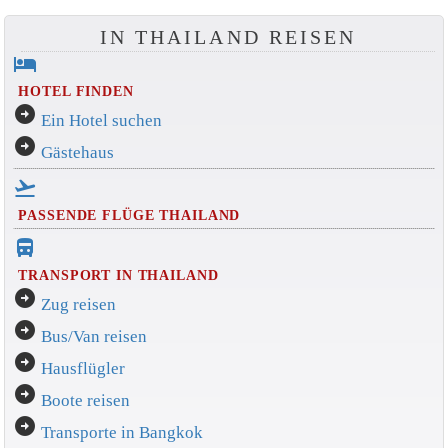
IN THAILAND REISEN
hotel
HOTEL FINDEN
arrow_circle_right
Ein Hotel suchen
arrow_circle_right
Gästehaus
flight_takeoff
PASSENDE FLÜGE THAILAND
directions_bus_filled
TRANSPORT IN THAILAND
arrow_circle_right
Zug reisen
arrow_circle_right
Bus/Van reisen
arrow_circle_right
Hausflügler
arrow_circle_right
Boote reisen
arrow_circle_right
Transporte in Bangkok