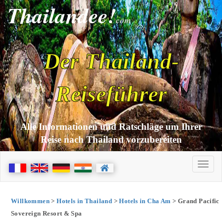
Thailandee!
com
Der Thailand-
Reiseführer
Alle Informationen und Ratschläge um Ihrer
Reise nach Thailand vorzubereiten
Willkommen
>
Hotels in Thailand
>
Hotels in Cha Am
> Grand Pacific
Sovereign Resort & Spa