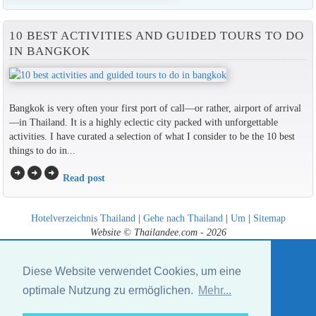
10 BEST ACTIVITIES AND GUIDED TOURS TO DO
IN BANGKOK
Bangkok is very often your first port of call—or rather, airport of arrival
—in Thailand. It is a highly eclectic city packed with unforgettable
activities. I have curated a selection of what I consider to be the 10 best
things to do in...
arrow_circle_right
arrow_circle_right
arrow_circle_right
Read post
Hotelverzeichnis Thailand
|
Gehe nach Thailand
|
Um
|
Sitemap
Website © Thailandee.com - 2026
Diese Website verwendet Cookies, um eine
optimale Nutzung zu ermöglichen.
Mehr...