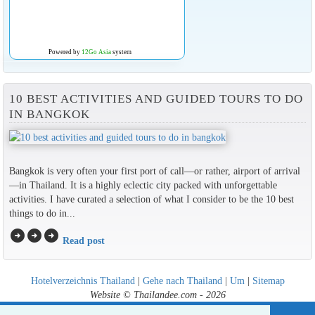
Powered by
12Go Asia
system
10 BEST ACTIVITIES AND GUIDED TOURS TO DO
IN BANGKOK
Bangkok is very often your first port of call—or rather, airport of arrival
—in Thailand. It is a highly eclectic city packed with unforgettable
activities. I have curated a selection of what I consider to be the 10 best
things to do in...
arrow_circle_right
arrow_circle_right
arrow_circle_right
Read post
Hotelverzeichnis Thailand
|
Gehe nach Thailand
|
Um
|
Sitemap
Website © Thailandee.com - 2026