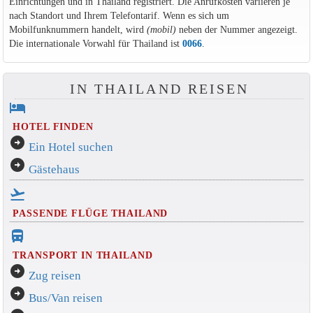
Einrichtungen und in Thailand registriert. Die Anrufkosten variieren je
nach Standort und Ihrem Telefontarif. Wenn es sich um
Mobilfunknummern handelt, wird
(mobil)
neben der Nummer angezeigt.
Die internationale Vorwahl für Thailand ist
0066
.
IN THAILAND REISEN
hotel
HOTEL FINDEN
arrow_circle_right
Ein Hotel suchen
arrow_circle_right
Gästehaus
flight_takeoff
PASSENDE FLÜGE THAILAND
directions_bus_filled
TRANSPORT IN THAILAND
arrow_circle_right
Zug reisen
arrow_circle_right
Bus/Van reisen