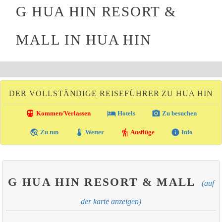
G HUA HIN RESORT &
MALL IN HUA HIN
DER VOLLSTÄNDIGE REISEFÜHRER ZU HUA HIN
directions_transit
local_hotel
photo_camera
Kommen/Verlassen
Hotels
Zu besuchen
travel_explore
thermostat
hiking
info
Zu tun
Wetter
Ausflüge
Info
G HUA HIN RESORT & MALL
(auf
der karte anzeigen)