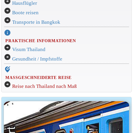
arrow_circle_right
Hausflügler
arrow_circle_right
Boote reisen
arrow_circle_right
Transporte in Bangkok
info
PRAKTISCHE INFORMATIONEN
arrow_circle_right
Visum Thailand
arrow_circle_right
Gesundheit / Impfstoffe
edit_location_alt
MASSGESCHNEIDERTE REISE
arrow_circle_right
Reise nach Thailand nach Maß