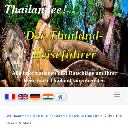
Thailandee!
com
Der Thailand-
Reiseführer
Alle Informationen und Ratschläge um Ihrer
Reise nach Thailand vorzubereiten
Willkommen
>
Hotels in Thailand
>
Hotels in Hua Hin
> G Hua Hin
Resort & Mall