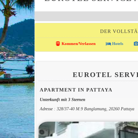
DER VOLLSTÄ
directions_transit
local_hotel
photo_came
Kommen/Verlassen
Hotels
EUROTEL SERV
APARTMENT IN PATTAYA
Unterkunft mit 3 Sternen
Adresse : 328/37-40 M.9 Banglamung, 20260 Pattaya