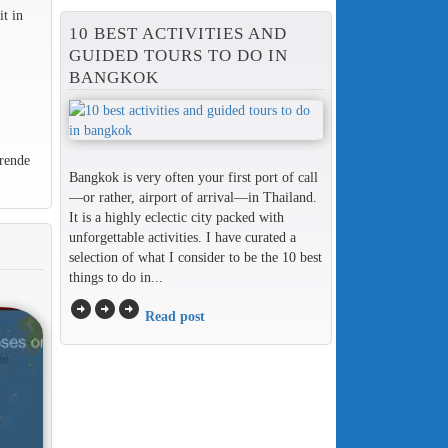
t in
10 BEST ACTIVITIES AND
GUIDED TOURS TO DO IN
BANGKOK
rende
Bangkok is very often your first port of call
—or rather, airport of arrival—in Thailand.
It is a highly eclectic city packed with
unforgettable activities. I have curated a
selection of what I consider to be the 10 best
things to do in...
arrow_circle_right
arrow_circle_right
arrow_circle_right
Read post