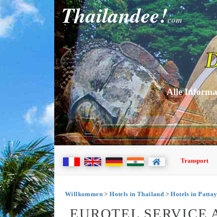
Thailandee!
com
D
Alle Informa
Transport
Willkommen
>
Hotels in Thailand
>
Hotels in Patta
EUROTEL SERVICE 