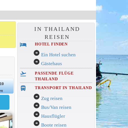
IN THAILAND
REISEN
hotel
HOTEL FINDEN
arrow_circle_right
Ein Hotel suchen
arrow_circle_right
Gästehaus
flight_takeoff
PASSENDE FLÜGE
THAILAND
/10
directions_bus_filled
TRANSPORT IN THAILAND
en
arrow_circle_right
Zug reisen
arrow_circle_right
Bus/Van reisen
arrow_circle_right
Hausflügler
arrow_circle_right
Boote reisen