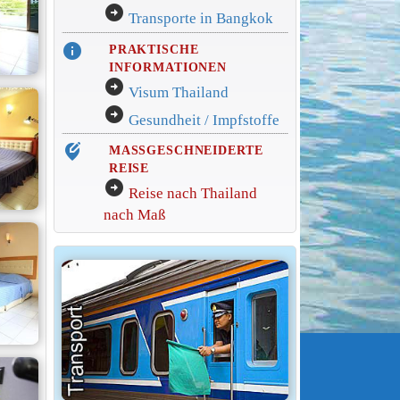
arrow_circle_right
Transporte in Bangkok
info
PRAKTISCHE
INFORMATIONEN
arrow_circle_right
Visum Thailand
arrow_circle_right
Gesundheit / Impfstoffe
edit_location_alt
MASSGESCHNEIDERTE
REISE
arrow_circle_right
Reise nach Thailand
nach Maß