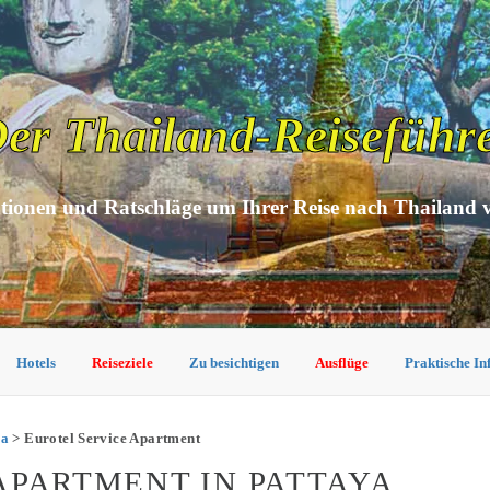
er Thailand-Reiseführ
tionen und Ratschläge um Ihrer Reise nach Thailand 
Hotels
Reiseziele
Zu besichtigen
Ausflüge
Praktische I
ya
> Eurotel Service Apartment
APARTMENT IN PATTAYA