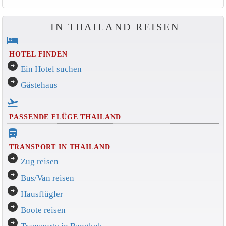
IN THAILAND REISEN
hotel
HOTEL FINDEN
arrow_circle_right
Ein Hotel suchen
arrow_circle_right
Gästehaus
flight_takeoff
PASSENDE FLÜGE THAILAND
directions_bus_filled
TRANSPORT IN THAILAND
arrow_circle_right
Zug reisen
arrow_circle_right
Bus/Van reisen
arrow_circle_right
Hausflügler
arrow_circle_right
Boote reisen
arrow_circle_right