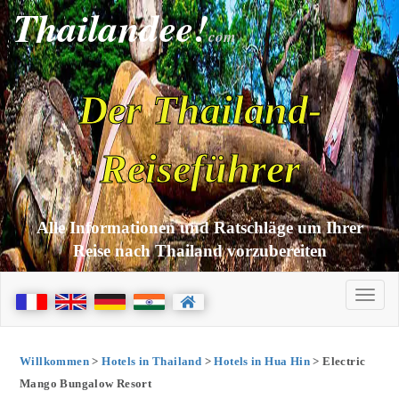
Thailandee!
com
Der Thailand-
Reiseführer
Alle Informationen und Ratschläge um Ihrer
Reise nach Thailand vorzubereiten
Willkommen
>
Hotels in Thailand
>
Hotels in Hua Hin
> Electric
Mango Bungalow Resort