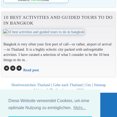
Powered by
12Go Asia
system
10 BEST ACTIVITIES AND GUIDED TOURS TO DO
IN BANGKOK
Bangkok is very often your first port of call—or rather, airport of arrival
—in Thailand. It is a highly eclectic city packed with unforgettable
activities. I have curated a selection of what I consider to be the 10 best
things to do in...
arrow_circle_right
arrow_circle_right
arrow_circle_right
Read post
Hotelverzeichnis Thailand
|
Gehe nach Thailand
|
Um
|
Sitemap
Website © Thailandee.com - 2026
Diese Website verwendet Cookies, um eine
optimale Nutzung zu ermöglichen.
Mehr...