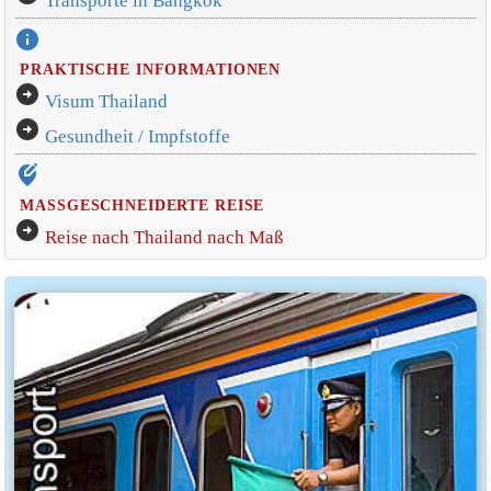
Transporte in Bangkok
info
PRAKTISCHE INFORMATIONEN
arrow_circle_right
Visum Thailand
arrow_circle_right
Gesundheit / Impfstoffe
edit_location_alt
MASSGESCHNEIDERTE REISE
arrow_circle_right
Reise nach Thailand nach Maß