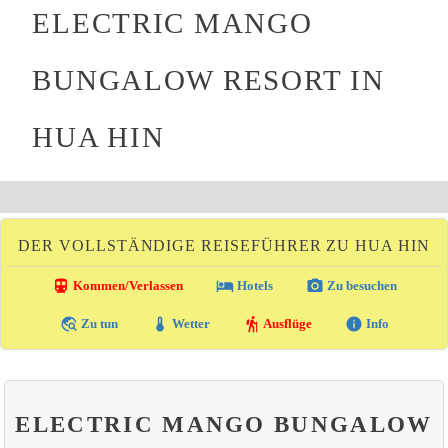
ELECTRIC MANGO
BUNGALOW RESORT IN
HUA HIN
DER VOLLSTÄNDIGE REISEFÜHRER ZU HUA HIN
directions_transit
local_hotel
photo_camera
Kommen/Verlassen
Hotels
Zu besuchen
travel_explore
thermostat
hiking
info
Zu tun
Wetter
Ausflüge
Info
ELECTRIC MANGO BUNGALOW