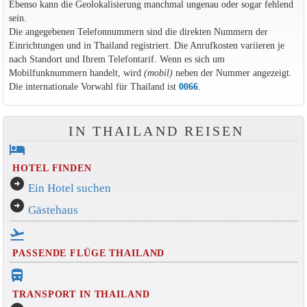
Ebenso kann die Geolokalisierung manchmal ungenau oder sogar fehlend
sein.
Die angegebenen Telefonnummern sind die direkten Nummern der
Einrichtungen und in Thailand registriert. Die Anrufkosten variieren je
nach Standort und Ihrem Telefontarif. Wenn es sich um
Mobilfunknummern handelt, wird
(mobil)
neben der Nummer angezeigt.
Die internationale Vorwahl für Thailand ist
0066
.
IN THAILAND REISEN
hotel
HOTEL FINDEN
arrow_circle_right
Ein Hotel suchen
arrow_circle_right
Gästehaus
flight_takeoff
PASSENDE FLÜGE THAILAND
directions_bus_filled
TRANSPORT IN THAILAND