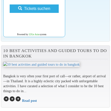
Tickets suchen
Powered by
12Go Asia
system
10 BEST ACTIVITIES AND GUIDED TOURS TO DO
IN BANGKOK
Bangkok is very often your first port of call—or rather, airport of arrival
—in Thailand. It is a highly eclectic city packed with unforgettable
activities. I have curated a selection of what I consider to be the 10 best
things to do in...
arrow_circle_right
arrow_circle_right
arrow_circle_right
Read post