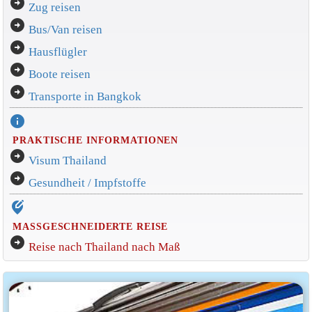
arrow_circle_right
Zug reisen
arrow_circle_right
Bus/Van reisen
arrow_circle_right
Hausflügler
arrow_circle_right
Boote reisen
arrow_circle_right
Transporte in Bangkok
info
PRAKTISCHE INFORMATIONEN
arrow_circle_right
Visum Thailand
arrow_circle_right
Gesundheit / Impfstoffe
edit_location_alt
MASSGESCHNEIDERTE REISE
arrow_circle_right
Reise nach Thailand nach Maß