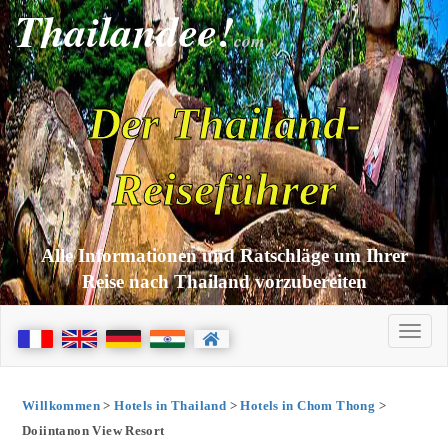
Thailandee!
com
Der Thailand-
Reiseführer
Alle Informationen und Ratschläge um Ihrer
Reise nach Thailand vorzubereiten
Willkommen
>
Hotels in Thailand
>
Hotels in Chom Thong
>
Doiintanon View Resort