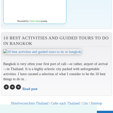
Powered by
12Go Asia
system
10 BEST ACTIVITIES AND GUIDED TOURS TO DO
IN BANGKOK
Bangkok is very often your first port of call—or rather, airport of arrival
—in Thailand. It is a highly eclectic city packed with unforgettable
activities. I have curated a selection of what I consider to be the 10 best
things to do in...
arrow_circle_right
arrow_circle_right
arrow_circle_right
Read post
Hotelverzeichnis Thailand
|
Gehe nach Thailand
|
Um
|
Sitemap
Website © Thailandee.com - 2026