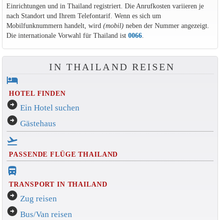
Einrichtungen und in Thailand registriert. Die Anrufkosten variieren je
nach Standort und Ihrem Telefontarif. Wenn es sich um
Mobilfunknummern handelt, wird
(mobil)
neben der Nummer angezeigt.
Die internationale Vorwahl für Thailand ist
0066
.
IN THAILAND REISEN
hotel
HOTEL FINDEN
arrow_circle_right
Ein Hotel suchen
arrow_circle_right
Gästehaus
flight_takeoff
PASSENDE FLÜGE THAILAND
directions_bus_filled
TRANSPORT IN THAILAND
arrow_circle_right
Zug reisen
arrow_circle_right
Bus/Van reisen