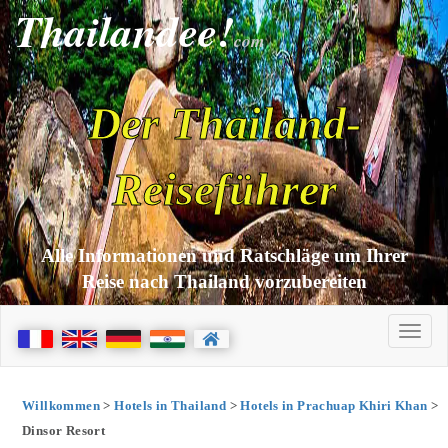
Thailandee!
com
Der Thailand-
Reiseführer
Alle Informationen und Ratschläge um Ihrer
Reise nach Thailand vorzubereiten
Willkommen
>
Hotels in Thailand
>
Hotels in Prachuap Khiri Khan
>
Dinsor Resort