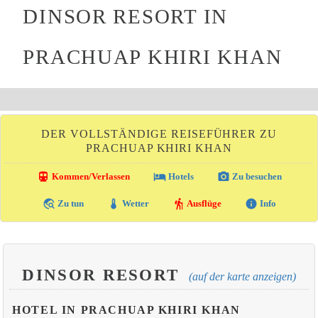
DINSOR RESORT IN
PRACHUAP KHIRI KHAN
DER VOLLSTÄNDIGE REISEFÜHRER ZU
PRACHUAP KHIRI KHAN
directions_transit
local_hotel
photo_camera
Kommen/Verlassen
Hotels
Zu besuchen
travel_explore
thermostat
hiking
info
Zu tun
Wetter
Ausflüge
Info
DINSOR RESORT
(auf der karte anzeigen)
HOTEL IN PRACHUAP KHIRI KHAN