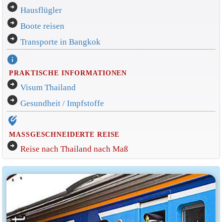
arrow_circle_right
Hausflügler
arrow_circle_right
Boote reisen
arrow_circle_right
Transporte in Bangkok
info
PRAKTISCHE INFORMATIONEN
arrow_circle_right
Visum Thailand
arrow_circle_right
Gesundheit / Impfstoffe
edit_location_alt
MASSGESCHNEIDERTE REISE
arrow_circle_right
Reise nach Thailand nach Maß