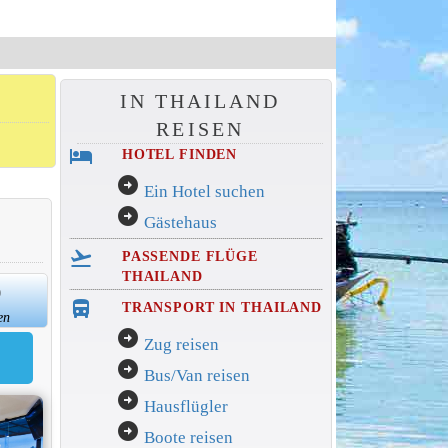
IN THAILAND
REISEN
hotel
HOTEL FINDEN
arrow_circle_right
Ein Hotel suchen
arrow_circle_right
Gästehaus
flight_takeoff
PASSENDE FLÜGE
THAILAND
0
directions_bus_filled
TRANSPORT IN THAILAND
en
arrow_circle_right
Zug reisen
arrow_circle_right
Bus/Van reisen
arrow_circle_right
Hausflügler
arrow_circle_right
Boote reisen