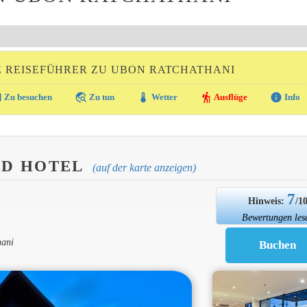
 REISEFÜHRER ZU UBON RATCHATHANI
ra
travel_explore
thermostat
hiking
info
Zu besuchen
Zu tun
Wetter
Ausflüge
Info
UD HOTEL
(auf der karte anzeigen)
7
Hinweis:
/1
Bewertungen les
hani