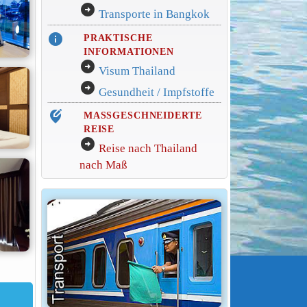
arrow_circle_right
Transporte in Bangkok
info
PRAKTISCHE
INFORMATIONEN
arrow_circle_right
Visum Thailand
arrow_circle_right
Gesundheit / Impfstoffe
edit_location_alt
MASSGESCHNEIDERTE
REISE
arrow_circle_right
Reise nach Thailand
nach Maß