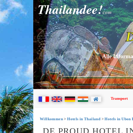
Thailandee!
com
D
Alle Informa
Transport
Willkommen
>
Hotels in Thailand
>
Hotels in Ubon 
DE PROUD HOTEL I