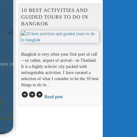
10 BEST ACTIVITIES AND
GUIDED TOURS TO DO IN
BANGKOK
Bangkok is very often your first port of call
—or rather, airport of arrival—in Thailand.
It is a highly eclectic city packed with
unforgettable activities. I have curated a
selection of what I consider to be the 10 best
things to do in...
arrow_circle_right
arrow_circle_right
arrow_circle_right
Read post