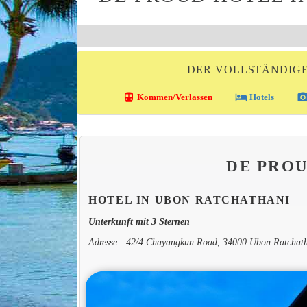
DER VOLLSTÄNDIGE
directions_transit
local_hotel
photo_came
Kommen/Verlassen
Hotels
DE PRO
HOTEL IN UBON RATCHATHANI
Unterkunft mit 3 Sternen
Adresse : 42/4 Chayangkun Road, 34000 Ubon Ratchat