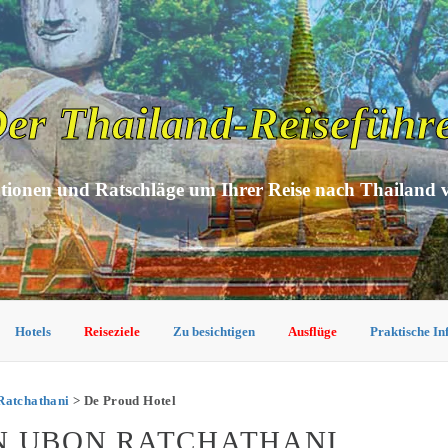
er Thailand-Reiseführ
tionen und Ratschläge um Ihrer Reise nach Thailand 
Hotels
Reiseziele
Zu besichtigen
Ausflüge
Praktische I
Ratchathani
> De Proud Hotel
N UBON RATCHATHANI