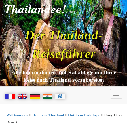
Thailandee!
com
Der Thailand-
Reiseführer
Alle Informationen und Ratschläge um Ihrer
Reise nach Thailand vorzubereiten
Willkommen
>
Hotels in Thailand
>
Hotels in Koh Lipe
> Cozy Cove
Resort