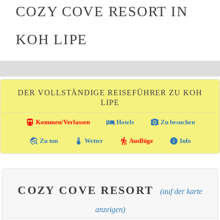
COZY COVE RESORT IN
KOH LIPE
DER VOLLSTÄNDIGE REISEFÜHRER ZU KOH
LIPE
directions_transit
local_hotel
photo_camera
Kommen/Verlassen
Hotels
Zu besuchen
travel_explore
thermostat
hiking
info
Zu tun
Wetter
Ausflüge
Info
COZY COVE RESORT
(auf der karte
anzeigen)