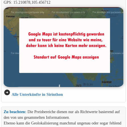
GPS: 15.210878,105.456712
arrow_circle_right
Alle Unterkünfte in Sirinthon
Zu beachten:
Die Preisbereiche dienen nur als Richtwerte basierend auf
den von uns gesammelten Informationen.
Ebenso kann die Geolokalisierung manchmal ungenau oder sogar fehlend