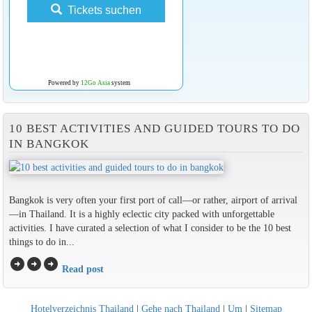
Tickets suchen
Powered by
12Go Asia
system
10 BEST ACTIVITIES AND GUIDED TOURS TO DO
IN BANGKOK
Bangkok is very often your first port of call—or rather, airport of arrival
—in Thailand. It is a highly eclectic city packed with unforgettable
activities. I have curated a selection of what I consider to be the 10 best
things to do in...
arrow_circle_right
arrow_circle_right
arrow_circle_right
Read post
Hotelverzeichnis Thailand
|
Gehe nach Thailand
|
Um
|
Sitemap