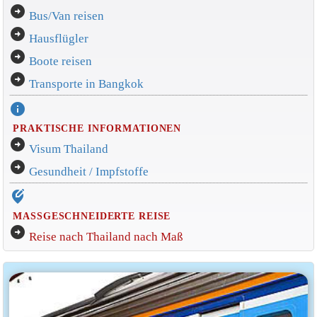
arrow_circle_right
Bus/Van reisen
arrow_circle_right
Hausflügler
arrow_circle_right
Boote reisen
arrow_circle_right
Transporte in Bangkok
info
PRAKTISCHE INFORMATIONEN
arrow_circle_right
Visum Thailand
arrow_circle_right
Gesundheit / Impfstoffe
edit_location_alt
MASSGESCHNEIDERTE REISE
arrow_circle_right
Reise nach Thailand nach Maß