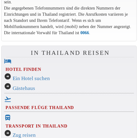
sein.
Die angegebenen Telefonnummern sind die direkten Nummern der
Einrichtungen und in Thailand registriert. Die Anrufkosten variieren je
nach Standort und Ihrem Telefontarif. Wenn es sich um
Mobilfunknummern handelt, wird
(mobil)
neben der Nummer angezeigt.
Die internationale Vorwahl für Thailand ist
0066
.
IN THAILAND REISEN
hotel
HOTEL FINDEN
arrow_circle_right
Ein Hotel suchen
arrow_circle_right
Gästehaus
flight_takeoff
PASSENDE FLÜGE THAILAND
directions_bus_filled
TRANSPORT IN THAILAND
arrow_circle_right
Zug reisen