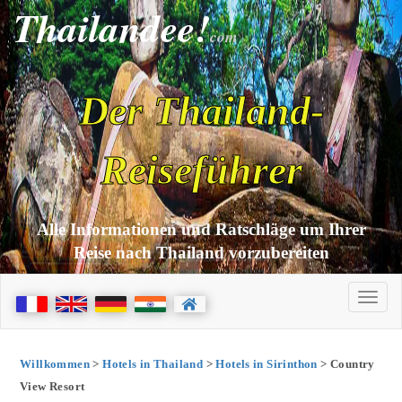
Thailandee!
com
Der Thailand-
Reiseführer
Alle Informationen und Ratschläge um Ihrer
Reise nach Thailand vorzubereiten
Willkommen
>
Hotels in Thailand
>
Hotels in Sirinthon
> Country
View Resort