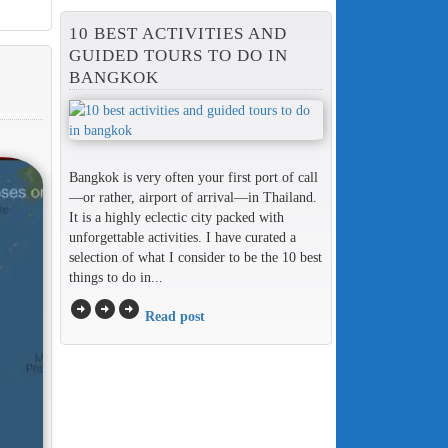
10 BEST ACTIVITIES AND
GUIDED TOURS TO DO IN
BANGKOK
Bangkok is very often your first port of call
—or rather, airport of arrival—in Thailand.
It is a highly eclectic city packed with
unforgettable activities. I have curated a
selection of what I consider to be the 10 best
things to do in...
arrow_circle_right
arrow_circle_right
arrow_circle_right
Read post