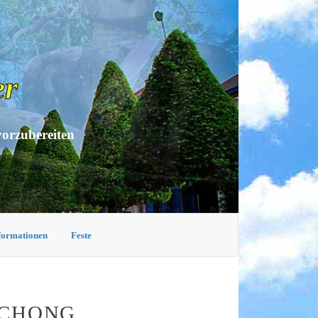
er
vorzubereiten
nformationen
Feste
 CHONG