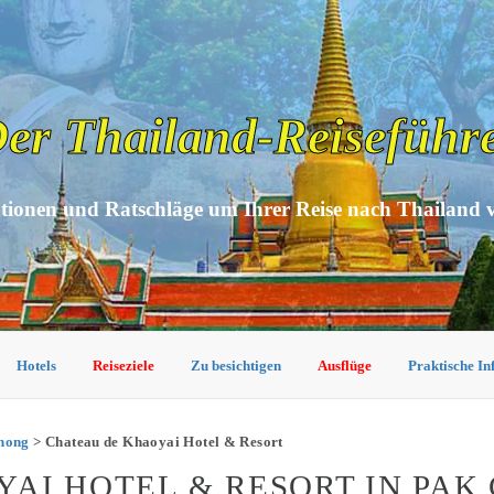
er Thailand-Reiseführ
tionen und Ratschläge um Ihrer Reise nach Thailand 
Hotels
Reiseziele
Zu besichtigen
Ausflüge
Praktische I
Chong
> Chateau de Khaoyai Hotel & Resort
AI HOTEL & RESORT IN PAK