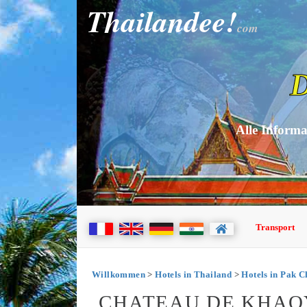
Thailandee!
com
D
Alle Informa
Transport
Willkommen
>
Hotels in Thailand
>
Hotels in Pak 
CHATEAU DE KHAOY