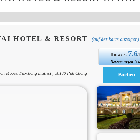
AI HOTEL & RESORT
(auf der karte anzeigen)
7.6
Hinweis:
/
Bewertungen les
n Moosi, Pakchong District , 30130 Pak Chong