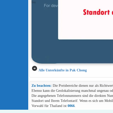
arrow_circle_right
Alle Unterkünfte in Pak Chong
Zu beachten:
Die Preisbereiche dienen nur als Richtwer
Ebenso kann die Geolokalisierung manchmal ungenau ode
Die angegebenen Telefonnummern sind die direkten Numme
Standort und Ihrem Telefontarif. Wenn es sich um Mob
Vorwahl für Thailand ist
0066
.