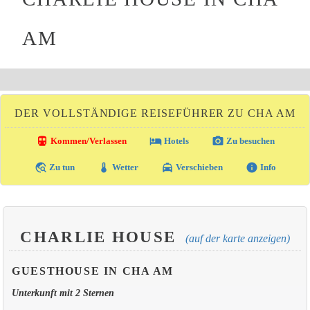
AM
DER VOLLSTÄNDIGE REISEFÜHRER ZU CHA AM
directions_transit
local_hotel
photo_camera
Kommen/Verlassen
Hotels
Zu besuchen
travel_explore
thermostat
local_taxi
info
Zu tun
Wetter
Verschieben
Info
CHARLIE HOUSE
(auf der karte anzeigen)
GUESTHOUSE IN CHA AM
Unterkunft mit 2 Sternen