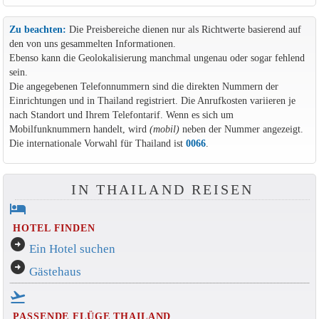
Zu beachten:
Die Preisbereiche dienen nur als Richtwerte basierend auf
den von uns gesammelten Informationen.
Ebenso kann die Geolokalisierung manchmal ungenau oder sogar fehlend
sein.
Die angegebenen Telefonnummern sind die direkten Nummern der
Einrichtungen und in Thailand registriert. Die Anrufkosten variieren je
nach Standort und Ihrem Telefontarif. Wenn es sich um
Mobilfunknummern handelt, wird
(mobil)
neben der Nummer angezeigt.
Die internationale Vorwahl für Thailand ist
0066
.
IN THAILAND REISEN
hotel
HOTEL FINDEN
arrow_circle_right
Ein Hotel suchen
arrow_circle_right
Gästehaus
flight_takeoff
PASSENDE FLÜGE THAILAND