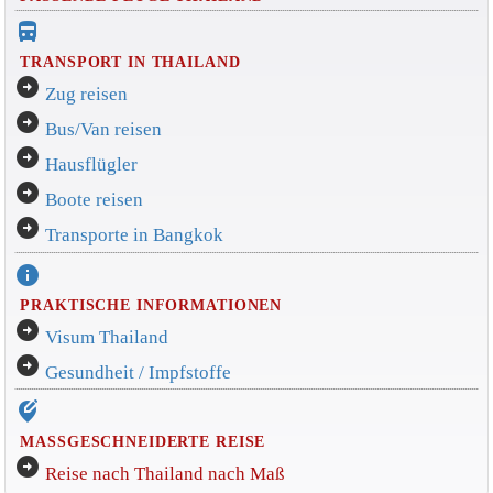
directions_bus_filled
TRANSPORT IN THAILAND
arrow_circle_right
Zug reisen
arrow_circle_right
Bus/Van reisen
arrow_circle_right
Hausflügler
arrow_circle_right
Boote reisen
arrow_circle_right
Transporte in Bangkok
info
PRAKTISCHE INFORMATIONEN
arrow_circle_right
Visum Thailand
arrow_circle_right
Gesundheit / Impfstoffe
edit_location_alt
MASSGESCHNEIDERTE REISE
arrow_circle_right
Reise nach Thailand nach Maß