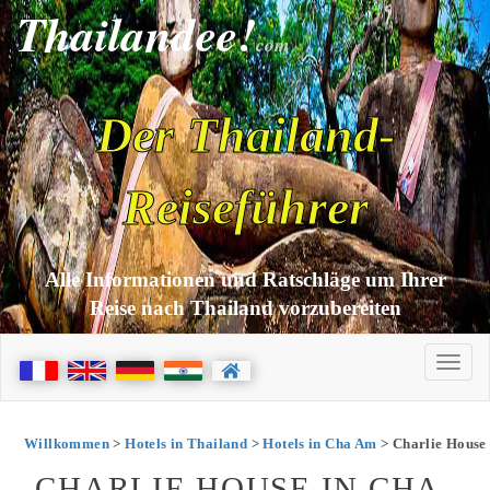
Thailandee!
com
Der Thailand-
Reiseführer
Alle Informationen und Ratschläge um Ihrer
Reise nach Thailand vorzubereiten
Willkommen
>
Hotels in Thailand
>
Hotels in Cha Am
> Charlie House
CHARLIE HOUSE IN CHA