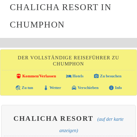
CHALICHA RESORT IN
CHUMPHON
DER VOLLSTÄNDIGE REISEFÜHRER ZU
CHUMPHON
directions_transit
local_hotel
photo_camera
Kommen/Verlassen
Hotels
Zu besuchen
travel_explore
thermostat
local_taxi
info
Zu tun
Wetter
Verschieben
Info
CHALICHA RESORT
(auf der karte
anzeigen)