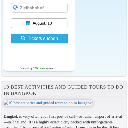
August, 13
Tickets suchen
Powered by
12Go Asia
system
10 BEST ACTIVITIES AND GUIDED TOURS TO DO
IN BANGKOK
Bangkok is very often your first port of call—or rather, airport of arrival
—in Thailand. It is a highly eclectic city packed with unforgettable
activities. I have curated a selection of what I consider to be the 10 best