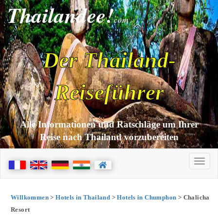
Thailandee!
com
Der Thailand-
Reiseführer
Alle Informationen und Ratschläge um Ihrer
Reise nach Thailand vorzubereiten
Willkommen
>
Hotels in Thailand
>
Hotels in Chumphon
> Chalicha
Resort