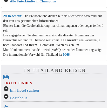
Alle Unterkünfte in Chumphon
Zu beachten:
Die Preisbereiche dienen nur als Richtwerte basierend auf
den von uns gesammelten Informationen.
Ebenso kann die Geolokalisierung manchmal ungenau oder sogar fehlend
sein.
Die angegebenen Telefonnummern sind die direkten Nummern der
Einrichtungen und in Thailand registriert. Die Anrufkosten variieren je
nach Standort und Ihrem Telefontarif. Wenn es sich um
Mobilfunknummern handelt, wird
(mobil)
neben der Nummer angezeigt.
Die internationale Vorwahl für Thailand ist
0066
.
IN THAILAND REISEN
hotel
HOTEL FINDEN
arrow_circle_right
Ein Hotel suchen
arrow_circle_right
Gästehaus
flight_takeoff