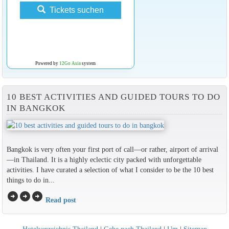
Tickets suchen
Powered by
12Go Asia
system
10 BEST ACTIVITIES AND GUIDED TOURS TO DO
IN BANGKOK
Bangkok is very often your first port of call—or rather, airport of arrival
—in Thailand. It is a highly eclectic city packed with unforgettable
activities. I have curated a selection of what I consider to be the 10 best
things to do in...
arrow_circle_right
arrow_circle_right
arrow_circle_right
Read post
Hotelverzeichnis Thailand
|
Gehe nach Thailand
|
Um
|
Sitemap