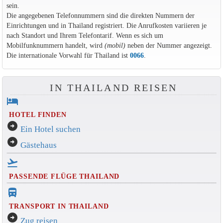
sein.
Die angegebenen Telefonnummern sind die direkten Nummern der
Einrichtungen und in Thailand registriert. Die Anrufkosten variieren je
nach Standort und Ihrem Telefontarif. Wenn es sich um
Mobilfunknummern handelt, wird
(mobil)
neben der Nummer angezeigt.
Die internationale Vorwahl für Thailand ist
0066
.
IN THAILAND REISEN
hotel
HOTEL FINDEN
arrow_circle_right
Ein Hotel suchen
arrow_circle_right
Gästehaus
flight_takeoff
PASSENDE FLÜGE THAILAND
directions_bus_filled
TRANSPORT IN THAILAND
arrow_circle_right
Zug reisen