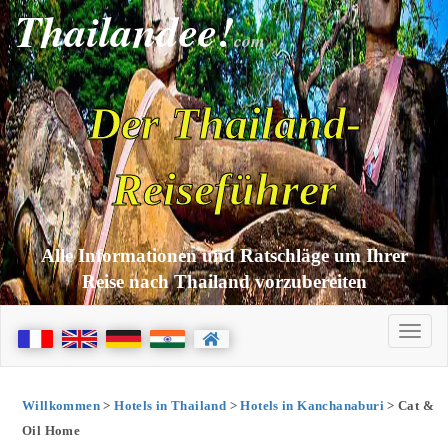
Thailandee!
com
Der Thailand-
Reiseführer
Alle Informationen und Ratschläge um Ihrer
Reise nach Thailand vorzubereiten
Willkommen
>
Hotels in Thailand
>
Hotels in Kanchanaburi
> Cat &
Oil Home