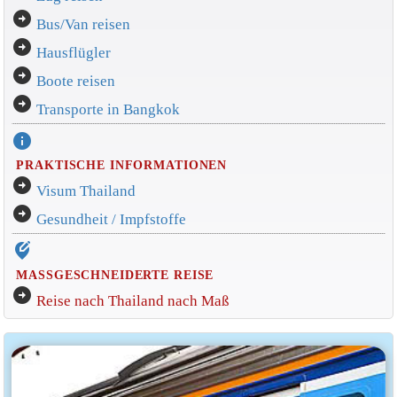
arrow_circle_right
Bus/Van reisen
arrow_circle_right
Hausflügler
arrow_circle_right
Boote reisen
arrow_circle_right
Transporte in Bangkok
info
PRAKTISCHE INFORMATIONEN
arrow_circle_right
Visum Thailand
arrow_circle_right
Gesundheit / Impfstoffe
edit_location_alt
MASSGESCHNEIDERTE REISE
arrow_circle_right
Reise nach Thailand nach Maß