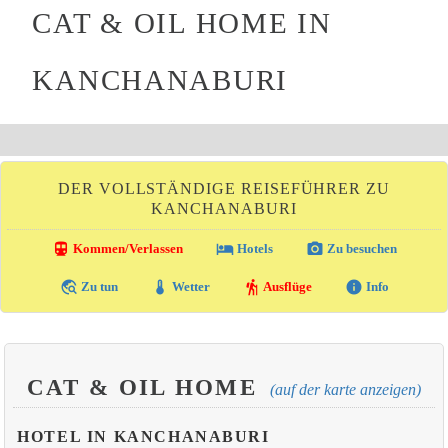
CAT & OIL HOME IN
KANCHANABURI
DER VOLLSTÄNDIGE REISEFÜHRER ZU
KANCHANABURI
directions_transit
local_hotel
photo_camera
Kommen/Verlassen
Hotels
Zu besuchen
travel_explore
thermostat
hiking
info
Zu tun
Wetter
Ausflüge
Info
CAT & OIL HOME
(auf der karte anzeigen)
HOTEL IN KANCHANABURI