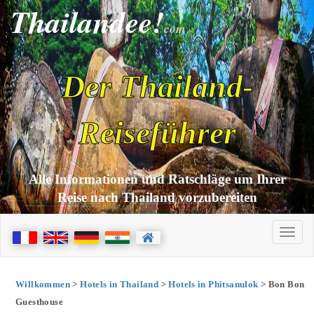
Thailandee!
com
Der Thailand-
Reiseführer
Alle Informationen und Ratschläge um Ihrer
Reise nach Thailand vorzubereiten
Willkommen
>
Hotels in Thailand
>
Hotels in Phitsanulok
> Bon Bon
Guesthouse