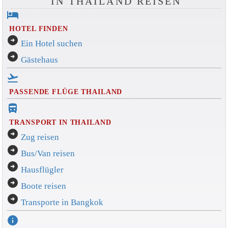
IN THAILAND REISEN
hotel
HOTEL FINDEN
arrow_circle_right
Ein Hotel suchen
arrow_circle_right
Gästehaus
flight_takeoff
PASSENDE FLÜGE THAILAND
directions_bus_filled
TRANSPORT IN THAILAND
arrow_circle_right
Zug reisen
arrow_circle_right
Bus/Van reisen
arrow_circle_right
Hausflügler
arrow_circle_right
Boote reisen
arrow_circle_right
Transporte in Bangkok
info