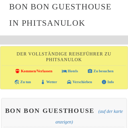
BON BON GUESTHOUSE
IN PHITSANULOK
DER VOLLSTÄNDIGE REISEFÜHRER ZU
PHITSANULOK
directions_transit
local_hotel
photo_camera
Kommen/Verlassen
Hotels
Zu besuchen
travel_explore
thermostat
local_taxi
info
Zu tun
Wetter
Verschieben
Info
BON BON GUESTHOUSE
(auf der karte
anzeigen)