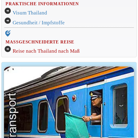
PRAKTISCHE INFORMATIONEN
arrow_circle_right
Visum Thailand
arrow_circle_right
Gesundheit / Impfstoffe
edit_location_alt
MASSGESCHNEIDERTE REISE
arrow_circle_right
Reise nach Thailand nach Maß