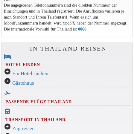
Die angegebenen Telefonnummern sind die direkten Nummern der
Einrichtungen und in Thailand registriert. Die Anrufkosten variieren je
nach Standort und Ihrem Telefontarif. Wenn es sich um
Mobilfunknummern handelt, wird
(mobil)
neben der Nummer angezeigt.
Die internationale Vorwahl für Thailand ist
0066
.
IN THAILAND REISEN
hotel
HOTEL FINDEN
arrow_circle_right
Ein Hotel suchen
arrow_circle_right
Gästehaus
flight_takeoff
PASSENDE FLÜGE THAILAND
directions_bus_filled
TRANSPORT IN THAILAND
arrow_circle_right
Zug reisen