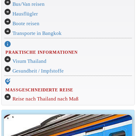
arrow_circle_right
Bus/Van reisen
arrow_circle_right
Hausflügler
arrow_circle_right
Boote reisen
arrow_circle_right
Transporte in Bangkok
info
PRAKTISCHE INFORMATIONEN
arrow_circle_right
Visum Thailand
arrow_circle_right
Gesundheit / Impfstoffe
edit_location_alt
MASSGESCHNEIDERTE REISE
arrow_circle_right
Reise nach Thailand nach Maß