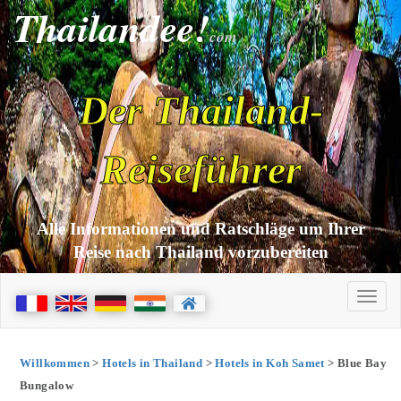
Thailandee!
com
Der Thailand-
Reiseführer
Alle Informationen und Ratschläge um Ihrer
Reise nach Thailand vorzubereiten
Willkommen
>
Hotels in Thailand
>
Hotels in Koh Samet
> Blue Bay
Bungalow