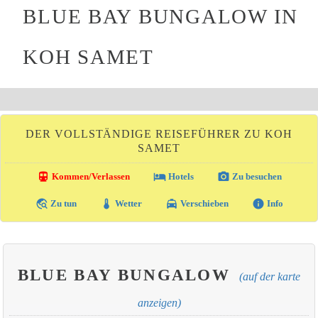
BLUE BAY BUNGALOW IN
KOH SAMET
DER VOLLSTÄNDIGE REISEFÜHRER ZU KOH
SAMET
directions_transit
local_hotel
photo_camera
Kommen/Verlassen
Hotels
Zu besuchen
travel_explore
thermostat
local_taxi
info
Zu tun
Wetter
Verschieben
Info
BLUE BAY BUNGALOW
(auf der karte
anzeigen)