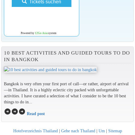
Tickets suchen
Powered by
12Go Asia
system
10 BEST ACTIVITIES AND GUIDED TOURS TO DO
IN BANGKOK
Bangkok is very often your first port of call—or rather, airport of arrival
—in Thailand. It is a highly eclectic city packed with unforgettable
activities. I have curated a selection of what I consider to be the 10 best
things to do in...
arrow_circle_right
arrow_circle_right
arrow_circle_right
Read post
Hotelverzeichnis Thailand
|
Gehe nach Thailand
|
Um
|
Sitemap