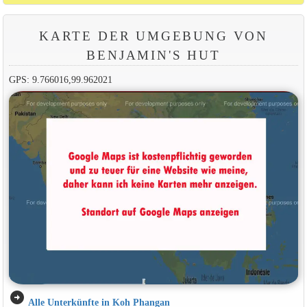
KARTE DER UMGEBUNG VON
BENJAMIN'S HUT
GPS: 9.766016,99.962021
arrow_circle_right
Alle Unterkünfte in Koh Phangan