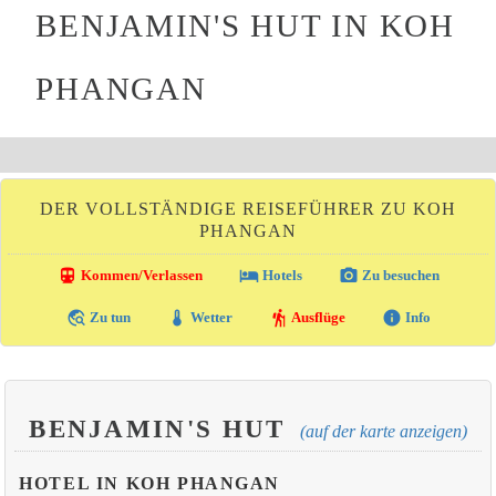
BENJAMIN'S HUT IN KOH
PHANGAN
DER VOLLSTÄNDIGE REISEFÜHRER ZU KOH
PHANGAN
directions_transit
local_hotel
photo_camera
Kommen/Verlassen
Hotels
Zu besuchen
travel_explore
thermostat
hiking
info
Zu tun
Wetter
Ausflüge
Info
BENJAMIN'S HUT
(auf der karte anzeigen)
HOTEL IN KOH PHANGAN