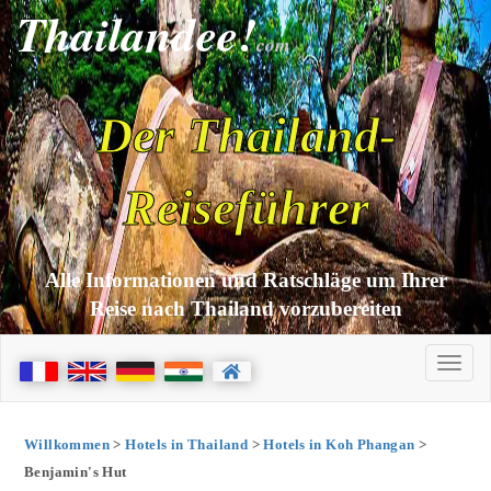
Thailandee!
com
Der Thailand-
Reiseführer
Alle Informationen und Ratschläge um Ihrer
Reise nach Thailand vorzubereiten
Willkommen
>
Hotels in Thailand
>
Hotels in Koh Phangan
>
Benjamin's Hut