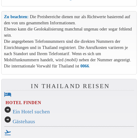
Zu beachten:
Die Preisbereiche dienen nur als Richtwerte basierend auf
den von uns gesammelten Informationen.
Ebenso kann die Geolokalisierung manchmal ungenau oder sogar fehlend
sein.
Die angegebenen Telefonnummern sind die direkten Nummern der
Einrichtungen und in Thailand registriert. Die Anrufkosten variieren je
nach Standort und Ihrem Telefontarif. Wenn es sich um
Mobilfunknummern handelt, wird
(mobil)
neben der Nummer angezeigt.
Die internationale Vorwahl für Thailand ist
0066
.
IN THAILAND REISEN
hotel
HOTEL FINDEN
arrow_circle_right
Ein Hotel suchen
arrow_circle_right
Gästehaus
flight_takeoff