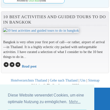
Powered by
12Go Asia
system
10 BEST ACTIVITIES AND GUIDED TOURS TO DO
IN BANGKOK
Bangkok is very often your first port of call—or rather, airport of arrival
—in Thailand. It is a highly eclectic city packed with unforgettable
activities. I have curated a selection of what I consider to be the 10 best
things to do in...
arrow_circle_right
arrow_circle_right
arrow_circle_right
Read post
Hotelverzeichnis Thailand
|
Gehe nach Thailand
|
Um
|
Sitemap
Website © Thailandee.com - 2026
Diese Website verwendet Cookies, um eine
optimale Nutzung zu ermöglichen.
Mehr...