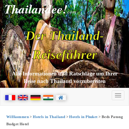
Thailandee!
com
Der Thailand-
Reiseführer
Alle Informationen und Ratschläge um Ihrer
Reise nach Thailand vorzubereiten
Willkommen
>
Hotels in Thailand
>
Hotels in Phuket
> Beds Patong
Budget Hotel