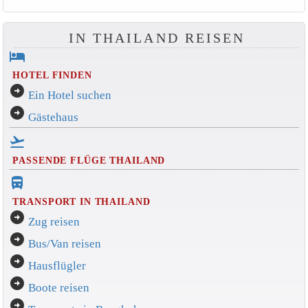
IN THAILAND REISEN
hotel
HOTEL FINDEN
arrow_circle_right
Ein Hotel suchen
arrow_circle_right
Gästehaus
flight_takeoff
PASSENDE FLÜGE THAILAND
directions_bus_filled
TRANSPORT IN THAILAND
arrow_circle_right
Zug reisen
arrow_circle_right
Bus/Van reisen
arrow_circle_right
Hausflügler
arrow_circle_right
Boote reisen
arrow_circle_right