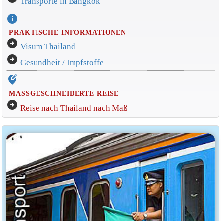
Transporte in Bangkok
info
PRAKTISCHE INFORMATIONEN
arrow_circle_right
Visum Thailand
arrow_circle_right
Gesundheit / Impfstoffe
edit_location_alt
MASSGESCHNEIDERTE REISE
arrow_circle_right
Reise nach Thailand nach Maß