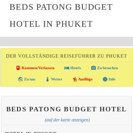
BEDS PATONG BUDGET
HOTEL IN PHUKET
DER VOLLSTÄNDIGE REISEFÜHRER ZU PHUKET
directions_transit
local_hotel
photo_camera
Kommen/Verlassen
Hotels
Zu besuchen
travel_explore
thermostat
hiking
info
Zu tun
Wetter
Ausflüge
Info
BEDS PATONG BUDGET HOTEL
(auf der karte anzeigen)