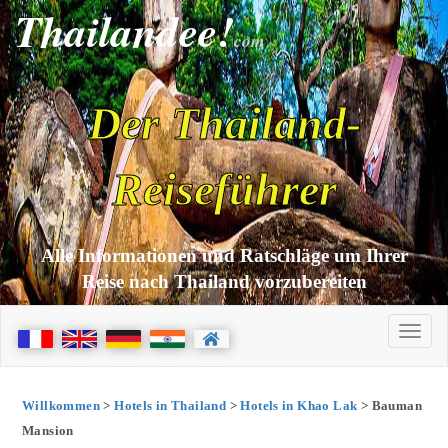
Thailandee!
com
Der Thailand-
Reiseführer
Alle Informationen und Ratschläge um Ihrer
Reise nach Thailand vorzubereiten
Willkommen
>
Hotels in Thailand
>
Hotels in Khao Lak
> Bauman
Mansion