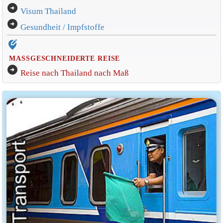
arrow_circle_right
Visum Thailand
arrow_circle_right
Gesundheit / Impfstoffe
edit_location_alt
MASSGESCHNEIDERTE REISE
arrow_circle_right
Reise nach Thailand nach Maß