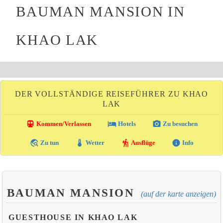
BAUMAN MANSION IN
KHAO LAK
DER VOLLSTÄNDIGE REISEFÜHRER ZU KHAO
LAK
directions_transit
local_hotel
photo_camera
Kommen/Verlassen
Hotels
Zu besuchen
travel_explore
thermostat
hiking
info
Zu tun
Wetter
Ausflüge
Info
BAUMAN MANSION
(auf der karte anzeigen)
GUESTHOUSE IN KHAO LAK