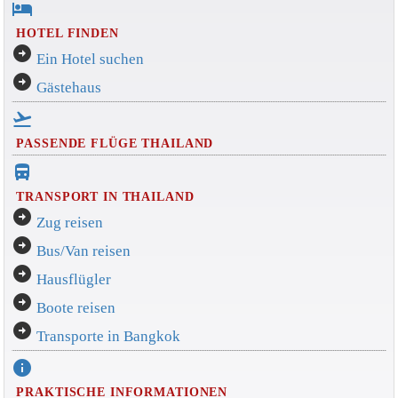
hotel
HOTEL FINDEN
arrow_circle_right
Ein Hotel suchen
arrow_circle_right
Gästehaus
flight_takeoff
PASSENDE FLÜGE THAILAND
directions_bus_filled
TRANSPORT IN THAILAND
arrow_circle_right
Zug reisen
arrow_circle_right
Bus/Van reisen
arrow_circle_right
Hausflügler
arrow_circle_right
Boote reisen
arrow_circle_right
Transporte in Bangkok
info
PRAKTISCHE INFORMATIONEN