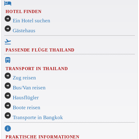
hotel
HOTEL FINDEN
arrow_circle_right
Ein Hotel suchen
arrow_circle_right
Gästehaus
flight_takeoff
PASSENDE FLÜGE THAILAND
directions_bus_filled
TRANSPORT IN THAILAND
arrow_circle_right
Zug reisen
arrow_circle_right
Bus/Van reisen
arrow_circle_right
Hausflügler
arrow_circle_right
Boote reisen
arrow_circle_right
Transporte in Bangkok
info
PRAKTISCHE INFORMATIONEN