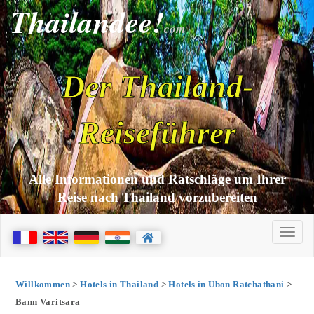
Thailandee!
com
Der Thailand-
Reiseführer
Alle Informationen und Ratschläge um Ihrer
Reise nach Thailand vorzubereiten
Willkommen
>
Hotels in Thailand
>
Hotels in Ubon Ratchathani
>
Bann Varitsara