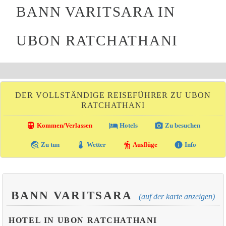
BANN VARITSARA IN
UBON RATCHATHANI
DER VOLLSTÄNDIGE REISEFÜHRER ZU UBON
RATCHATHANI
directions_transit
local_hotel
photo_camera
Kommen/Verlassen
Hotels
Zu besuchen
travel_explore
thermostat
hiking
info
Zu tun
Wetter
Ausflüge
Info
BANN VARITSARA
(auf der karte anzeigen)
HOTEL IN UBON RATCHATHANI