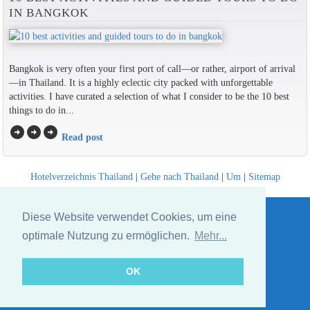
IN BANGKOK
Bangkok is very often your first port of call—or rather, airport of arrival
—in Thailand. It is a highly eclectic city packed with unforgettable
activities. I have curated a selection of what I consider to be the 10 best
things to do in...
arrow_circle_right
arrow_circle_right
arrow_circle_right
Read post
Hotelverzeichnis Thailand
|
Gehe nach Thailand
|
Um
|
Sitemap
Website © Thailandee.com - 2026
Diese Website verwendet Cookies, um eine
optimale Nutzung zu ermöglichen.
Mehr...
OK