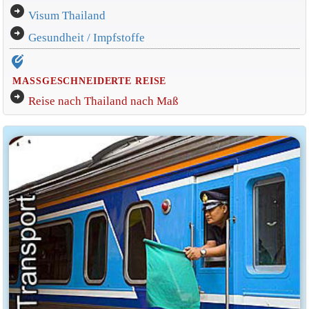
arrow_circle_right
Visum Thailand
arrow_circle_right
Gesundheit / Impfstoffe
edit_location_alt
MASSGESCHNEIDERTE REISE
arrow_circle_right
Reise nach Thailand nach Maß