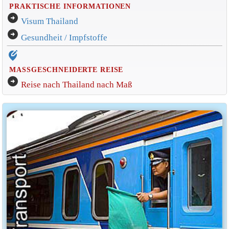
PRAKTISCHE INFORMATIONEN
arrow_circle_right
Visum Thailand
arrow_circle_right
Gesundheit / Impfstoffe
edit_location_alt
MASSGESCHNEIDERTE REISE
arrow_circle_right
Reise nach Thailand nach Maß