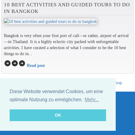
10 BEST ACTIVITIES AND GUIDED TOURS TO DO
IN BANGKOK
Bangkok is very often your first port of call—or rather, airport of arrival
—in Thailand. It is a highly eclectic city packed with unforgettable
activities. I have curated a selection of what I consider to be the 10 best
things to do in...
arrow_circle_right
arrow_circle_right
arrow_circle_right
Read post
Hotelverzeichnis Thailand
|
Gehe nach Thailand
|
Um
|
Sitemap
Website © Thailandee.com - 2026
Diese Website verwendet Cookies, um eine
optimale Nutzung zu ermöglichen.
Mehr...
OK