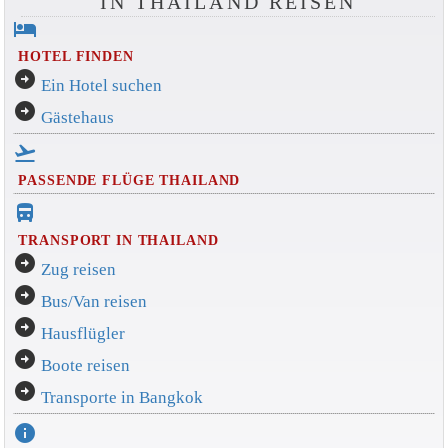
IN THAILAND REISEN
hotel
HOTEL FINDEN
arrow_circle_right
Ein Hotel suchen
arrow_circle_right
Gästehaus
flight_takeoff
PASSENDE FLÜGE THAILAND
directions_bus_filled
TRANSPORT IN THAILAND
arrow_circle_right
Zug reisen
arrow_circle_right
Bus/Van reisen
arrow_circle_right
Hausflügler
arrow_circle_right
Boote reisen
arrow_circle_right
Transporte in Bangkok
info