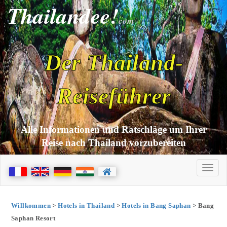
Thailandee!
com
Der Thailand-
Reiseführer
Alle Informationen und Ratschläge um Ihrer
Reise nach Thailand vorzubereiten
Willkommen
>
Hotels in Thailand
>
Hotels in Bang Saphan
> Bang
Saphan Resort