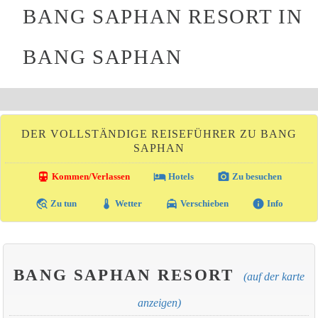
BANG SAPHAN RESORT IN
BANG SAPHAN
DER VOLLSTÄNDIGE REISEFÜHRER ZU BANG
SAPHAN
directions_transit
local_hotel
photo_camera
Kommen/Verlassen
Hotels
Zu besuchen
travel_explore
thermostat
local_taxi
info
Zu tun
Wetter
Verschieben
Info
BANG SAPHAN RESORT
(auf der karte
anzeigen)