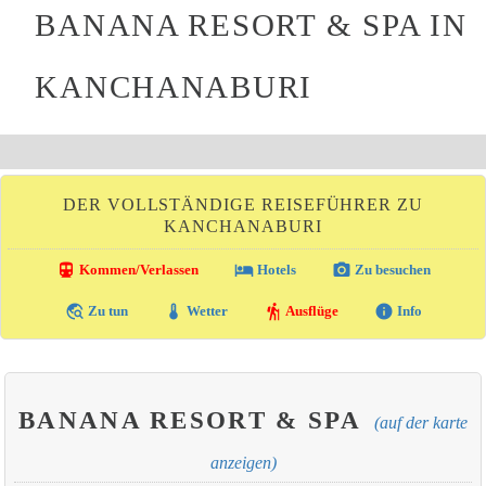
BANANA RESORT & SPA IN
KANCHANABURI
DER VOLLSTÄNDIGE REISEFÜHRER ZU
KANCHANABURI
directions_transit
local_hotel
photo_camera
Kommen/Verlassen
Hotels
Zu besuchen
travel_explore
thermostat
hiking
info
Zu tun
Wetter
Ausflüge
Info
BANANA RESORT & SPA
(auf der karte
anzeigen)