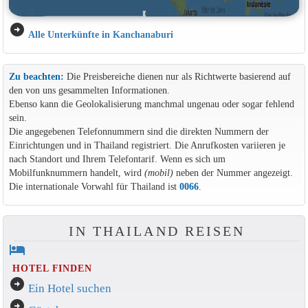
arrow_circle_right
Alle Unterkünfte in Kanchanaburi
Zu beachten:
Die Preisbereiche dienen nur als Richtwerte basierend auf
den von uns gesammelten Informationen.
Ebenso kann die Geolokalisierung manchmal ungenau oder sogar fehlend
sein.
Die angegebenen Telefonnummern sind die direkten Nummern der
Einrichtungen und in Thailand registriert. Die Anrufkosten variieren je
nach Standort und Ihrem Telefontarif. Wenn es sich um
Mobilfunknummern handelt, wird
(mobil)
neben der Nummer angezeigt.
Die internationale Vorwahl für Thailand ist
0066
.
IN THAILAND REISEN
hotel
HOTEL FINDEN
arrow_circle_right
Ein Hotel suchen
arrow_circle_right