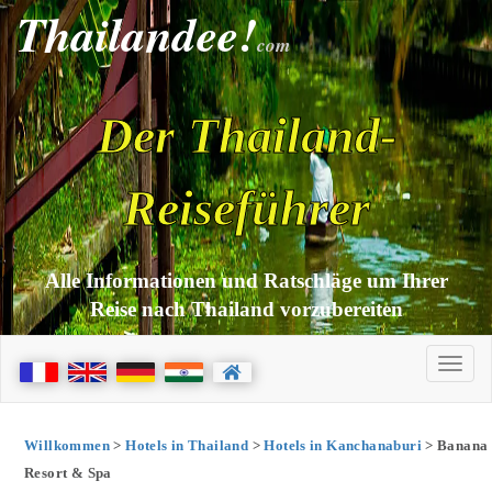
Thailandee!
com
Der Thailand-
Reiseführer
Alle Informationen und Ratschläge um Ihrer
Reise nach Thailand vorzubereiten
Willkommen
>
Hotels in Thailand
>
Hotels in Kanchanaburi
> Banana
Resort & Spa