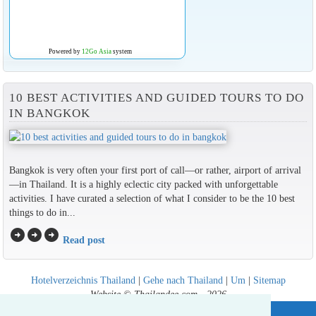
Powered by
12Go Asia
system
10 BEST ACTIVITIES AND GUIDED TOURS TO DO
IN BANGKOK
Bangkok is very often your first port of call—or rather, airport of arrival
—in Thailand. It is a highly eclectic city packed with unforgettable
activities. I have curated a selection of what I consider to be the 10 best
things to do in...
arrow_circle_right
arrow_circle_right
arrow_circle_right
Read post
Hotelverzeichnis Thailand
|
Gehe nach Thailand
|
Um
|
Sitemap
Website © Thailandee.com - 2026