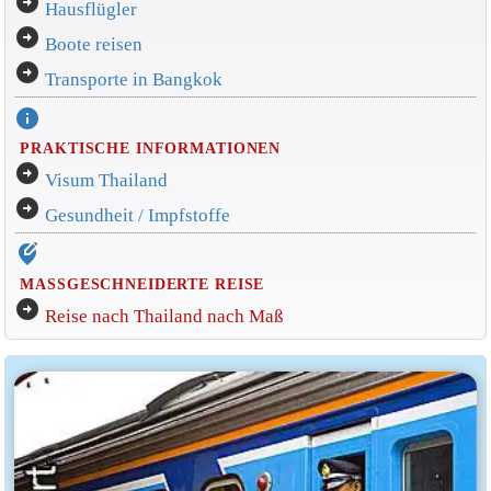
arrow_circle_right
Hausflügler
arrow_circle_right
Boote reisen
arrow_circle_right
Transporte in Bangkok
info
PRAKTISCHE INFORMATIONEN
arrow_circle_right
Visum Thailand
arrow_circle_right
Gesundheit / Impfstoffe
edit_location_alt
MASSGESCHNEIDERTE REISE
arrow_circle_right
Reise nach Thailand nach Maß