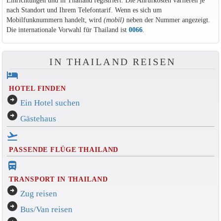
Einrichtungen und in Thailand registriert. Die Anrufkosten variieren je
nach Standort und Ihrem Telefontarif. Wenn es sich um
Mobilfunknummern handelt, wird
(mobil)
neben der Nummer angezeigt.
Die internationale Vorwahl für Thailand ist
0066
.
IN THAILAND REISEN
hotel
HOTEL FINDEN
arrow_circle_right
Ein Hotel suchen
arrow_circle_right
Gästehaus
flight_takeoff
PASSENDE FLÜGE THAILAND
directions_bus_filled
TRANSPORT IN THAILAND
arrow_circle_right
Zug reisen
arrow_circle_right
Bus/Van reisen