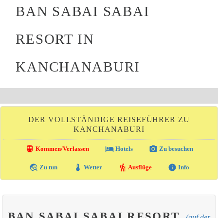
BAN SABAI SABAI
RESORT IN
KANCHANABURI
DER VOLLSTÄNDIGE REISEFÜHRER ZU
KANCHANABURI
directions_transit
local_hotel
photo_camera
Kommen/Verlassen
Hotels
Zu besuchen
travel_explore
thermostat
hiking
info
Zu tun
Wetter
Ausflüge
Info
BAN SABAI SABAI RESORT
(auf der