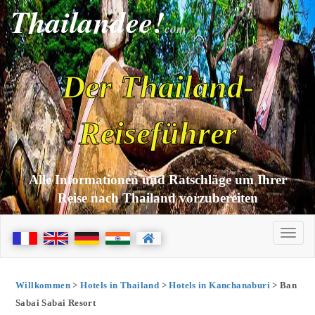
Thailandee!
com
Der Thailand-
Reiseführer
Alle Informationen und Ratschläge um Ihrer
Reise nach Thailand vorzubereiten
Willkommen
>
Hotels in Thailand
>
Hotels in Kanchanaburi
> Ban
Sabai Sabai Resort