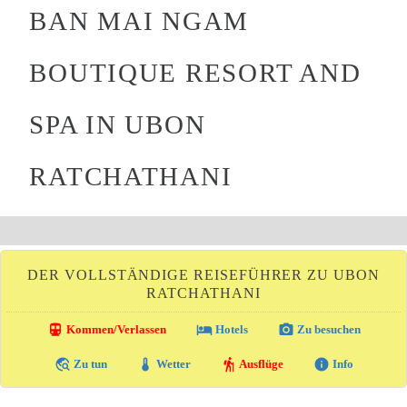
BAN MAI NGAM
BOUTIQUE RESORT AND
SPA IN UBON
RATCHATHANI
DER VOLLSTÄNDIGE REISEFÜHRER ZU UBON
RATCHATHANI
directions_transit
local_hotel
photo_camera
Kommen/Verlassen
Hotels
Zu besuchen
travel_explore
thermostat
hiking
info
Zu tun
Wetter
Ausflüge
Info