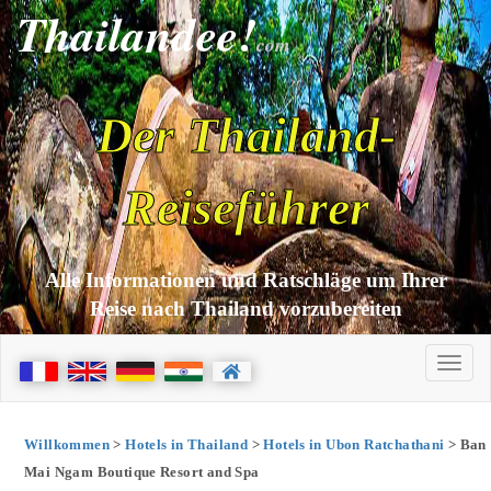
Thailandee!
com
Der Thailand-
Reiseführer
Alle Informationen und Ratschläge um Ihrer
Reise nach Thailand vorzubereiten
Willkommen
>
Hotels in Thailand
>
Hotels in Ubon Ratchathani
> Ban
Mai Ngam Boutique Resort and Spa