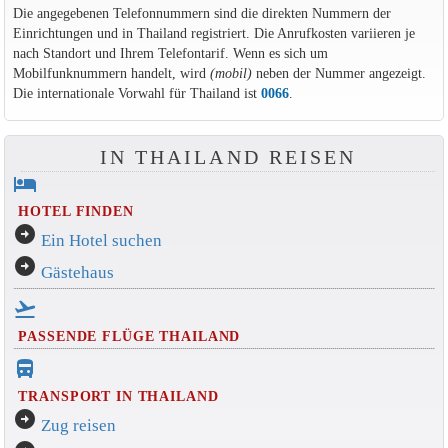
Die angegebenen Telefonnummern sind die direkten Nummern der
Einrichtungen und in Thailand registriert. Die Anrufkosten variieren je
nach Standort und Ihrem Telefontarif. Wenn es sich um
Mobilfunknummern handelt, wird
(mobil)
neben der Nummer angezeigt.
Die internationale Vorwahl für Thailand ist
0066
.
IN THAILAND REISEN
hotel
HOTEL FINDEN
arrow_circle_right
Ein Hotel suchen
arrow_circle_right
Gästehaus
flight_takeoff
PASSENDE FLÜGE THAILAND
directions_bus_filled
TRANSPORT IN THAILAND
arrow_circle_right
Zug reisen