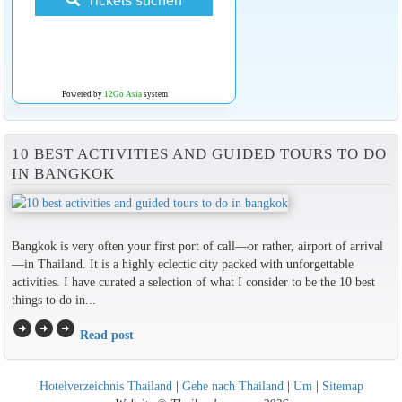
Tickets suchen
Powered by
12Go Asia
system
10 BEST ACTIVITIES AND GUIDED TOURS TO DO
IN BANGKOK
Bangkok is very often your first port of call—or rather, airport of arrival
—in Thailand. It is a highly eclectic city packed with unforgettable
activities. I have curated a selection of what I consider to be the 10 best
things to do in...
arrow_circle_right
arrow_circle_right
arrow_circle_right
Read post
Hotelverzeichnis Thailand
|
Gehe nach Thailand
|
Um
|
Sitemap