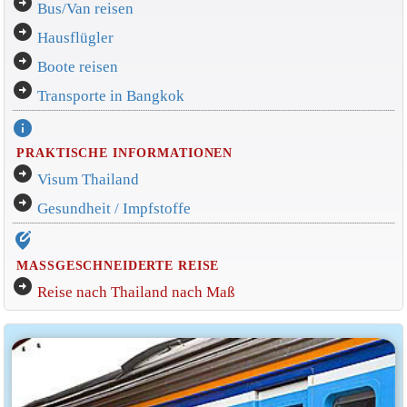
arrow_circle_right
Bus/Van reisen
arrow_circle_right
Hausflügler
arrow_circle_right
Boote reisen
arrow_circle_right
Transporte in Bangkok
info
PRAKTISCHE INFORMATIONEN
arrow_circle_right
Visum Thailand
arrow_circle_right
Gesundheit / Impfstoffe
edit_location_alt
MASSGESCHNEIDERTE REISE
arrow_circle_right
Reise nach Thailand nach Maß