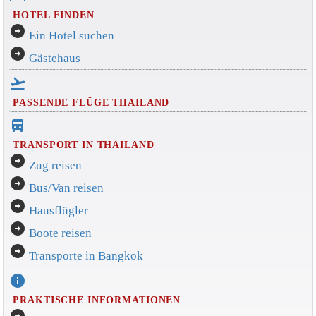
HOTEL FINDEN
arrow_circle_right
Ein Hotel suchen
arrow_circle_right
Gästehaus
flight_takeoff
PASSENDE FLÜGE THAILAND
directions_bus_filled
TRANSPORT IN THAILAND
arrow_circle_right
Zug reisen
arrow_circle_right
Bus/Van reisen
arrow_circle_right
Hausflügler
arrow_circle_right
Boote reisen
arrow_circle_right
Transporte in Bangkok
info
PRAKTISCHE INFORMATIONEN