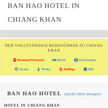
BAN HAO HOTEL IN
CHIANG KHAN
DER VOLLSTÄNDIGE REISEFÜHRER ZU CHIANG
KHAN
directions_transit
local_hotel
photo_camera
Kommen/Verlassen
Hotels
Zu besuchen
travel_explore
thermostat
hiking
info
Zu tun
Wetter
Ausflüge
Info
BAN HAO HOTEL
(auf der karte anzeigen)
HOTEL IN CHIANG KHAN