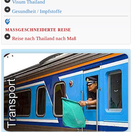
arrow_circle_right
Visum Thailand
arrow_circle_right
Gesundheit / Impfstoffe
edit_location_alt
MASSGESCHNEIDERTE REISE
arrow_circle_right
Reise nach Thailand nach Maß