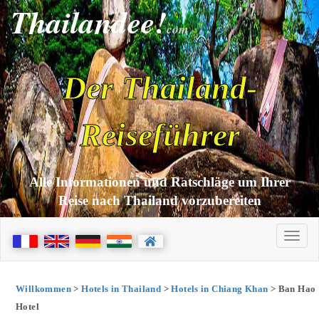
Thailandee!
com
Der Thailand-
Reiseführer
Alle Informationen und Ratschläge um Ihrer
Reise nach Thailand vorzubereiten
Willkommen
>
Hotels in Thailand
>
Hotels in Chiang Khan
> Ban Hao
Hotel